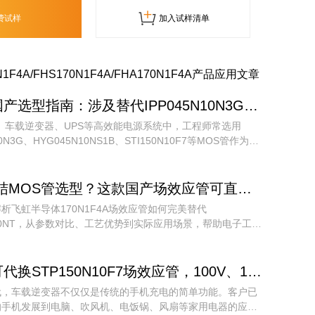
费试样
加入试样清单
N1F4A/FHS170N1F4A/FHA170N1F4A产品应用文章
产选型指南：涉及替代IPP045N10N3G、STI150N10F7等多型号场效应管推荐！
、车载逆变器、UPS等高效能电源系统中，工程师常选用
10N3G、HYG045N10NS1B、STI150N10F7等MOS管作为功
件。
还在纠结MOS管选型？这款国产场效应管可直接替换SVG104R0NT，参数更优
析飞虹半导体170N1F4A场效应管如何完美替代
4R0NT，从参数对比、工艺优势到实际应用场景，帮助电子工程
人员快速完成选型，降低供应链风险，提升产品竞争力。
代换STP150N10F7场效应管，100V、172A参数才能让车载逆变器更安全。
代，车载逆变器不仅仅是传统的手机充电的简单功能。客户已
的手机发展到电脑、吹风机、电饭锅、风扇等家用电器的应用