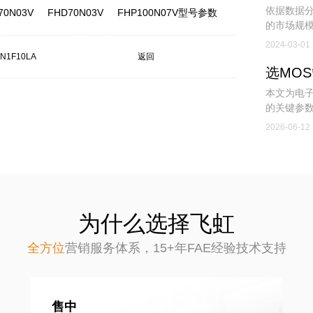
依据数据分
70N03V
FHD70N03V
FHP100N07V型号参数
的市场规模
在不断攀升
2024-03-01
N1F10LA
返回
本文为电子
的关键参数
力选型降
2026-06-12
为什么选择飞虹
全方位
营销服务体系，
15+年FAE经验技术支持
售中