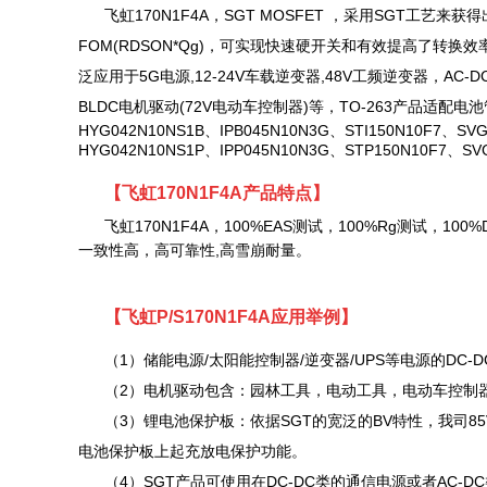
飞虹
170N1F4A
，SGT MOSFET ，采用SGT工艺来
FOM(RDSON*Qg)，可实现快速硬开关和有效提高了转换
泛应用于5G电源,12-24V车载逆变器,48V工频逆变器，AC
BLDC电机驱动(72V电动车控制器)等，TO-263产品适配电
HYG042N10NS1B、IPB045N10N3G、STI150N10F7、SV
HYG042N10NS1P、IPP045N10N3G、STP150N10F7、SV
【
飞虹170N1F4A
产品特点
】
飞虹170N1F4A
，
100%EAS测试，100%Rg测试，100
一致性高，高可靠性,高雪崩耐量。
【
飞虹P/S170N1F4A
应用举例】
（1）储能电源/太阳能控制器/逆变器/UPS等电源的DC
（2）电机驱动包含：园林工具，电动工具，电动车控制
（3）锂电池保护板：依据SGT的宽泛的BV特性，我司85V的
电池保护板上起充放电保护功能。
（4）SGT产品可使用在DC-DC类的通信电源或者AC-