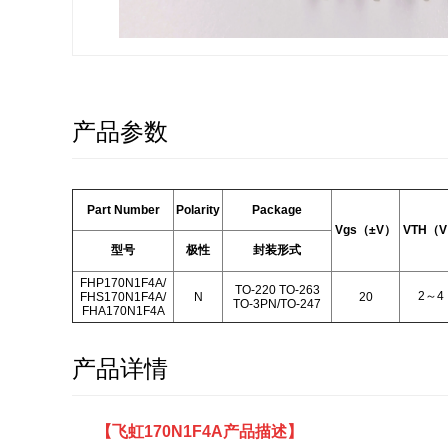
产品参数
Part Number
Polarity
Package
Vgs（±V）
VTH（
型号
极性
封装形式
FHP170N1F4A/
TO-220 TO-263
2～4
FHS170N1F4A/
N
20
TO-3PN/TO-247
FHA170N1F4A
产品详情
【
飞虹170N1F4A产品描述
】