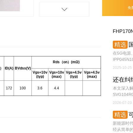
免
FHP170
精选
国
在5G电源
IPP045N
Rds（on）(mΩ)
率开关器
2025-10-25
V）
ID(A)
BVdss(V)
Vgs=10v
Vgs=10v
Vgs=4.5v
Vgs=4.5v
(typ)
(max)
(typ)
(max)
本文深入解
172
100
3.6
4.4
SVG10
师和采购
2026-07-23
精选
可
新能源时
经从简单