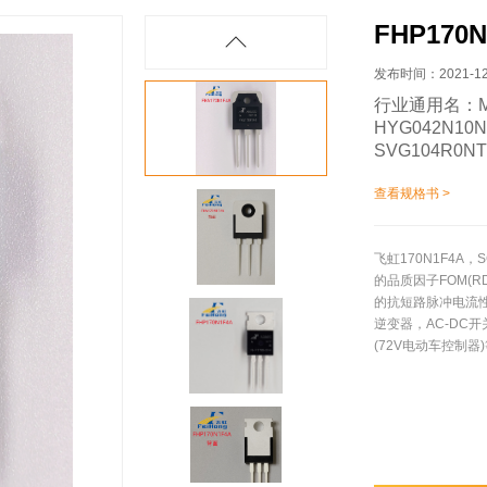
FHP170N
发布时间：2021-12-2
行业通用名：MD
HYG042N10
SVG104R0N
查看规格书 >
飞虹170N1F4A
的品质因子FOM(
的抗短路脉冲电流性能
逆变器，AC-DC开
(72V电动车控制器