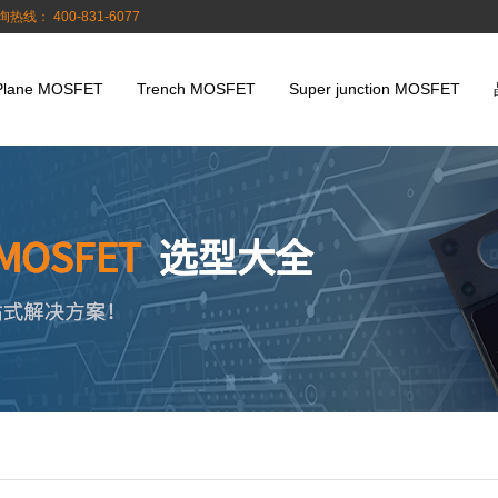
询热线： 400-831-6077
Plane MOSFET
Trench MOSFET
Super junction MOSFET