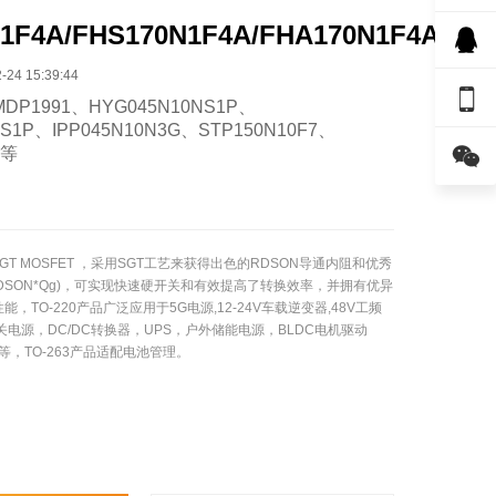
1F4A/FHS170N1F4A/FHA170N1F4A
4 15:39:44

P1991、HYG045N10NS1P、
NS1P、IPP045N10N3G、STP150N10F7、

T等
，SGT MOSFET ，采用SGT工艺来获得出色的RDSON导通内阻和优秀
RDSON*Qg)，可实现快速硬开关和有效提高了转换效率，并拥有优异
，TO-220产品广泛应用于5G电源,12-24V车载逆变器,48V工频
关电源，DC/DC转换器，UPS，户外储能电源，BLDC电机驱动
)等，TO-263产品适配电池管理。