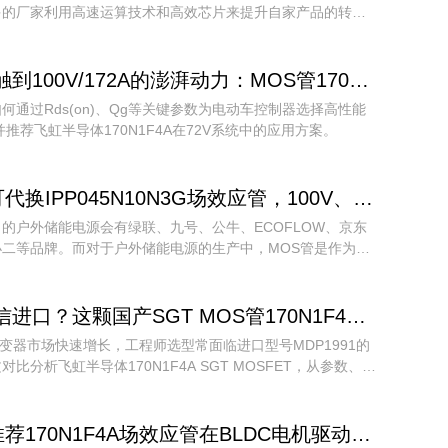
多的厂家利用高速运算技术和高效芯片来提升自家产品的转换
姆达公司研发的产品已经可达转换率提高到98%以上，并具
上的峰值追踪效率。
当指尖触到100V/172A的澎湃动力：MOS管170N1F4A在电动车控制器中的精准选型指南
何通过Rds(on)、Qg等关键参数为电动车控制器选择高性能
并推荐飞虹半导体170N1F4A在72V系统中的应用方案。
代换IPP045N10N3G场效应管，100V、172A参数才能让户外储能电源更安全。
的户外储能电源会有绿联、九号、公牛、ECOFLOW、京东
小二等品牌。而对于户外储能电源的生产中，MOS管是作为一
电子元器件。
还在迷信进口？这颗国产SGT MOS管170N1F4A，让48V逆变器效率与可靠性双赢
逆变器市场快速增长，工程师选型常面临进口型号MDP1991的
对比分析飞虹半导体170N1F4A SGT MOSFET，从参数、热
应链安全等角度，揭示国产替代的硬实力与选型技巧。
荐170N1F4A场效应管在BLDC电机驱动中代换HYG045N10NS1P型号参数使用！