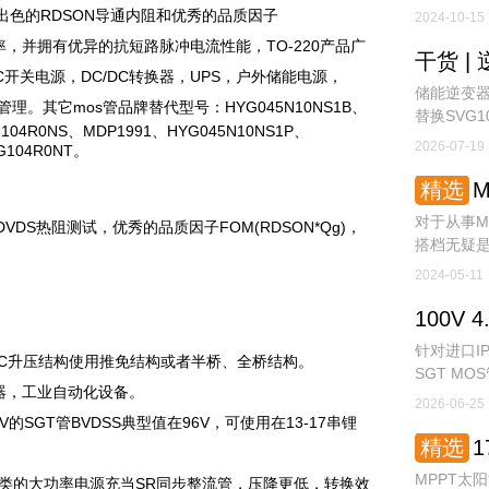
需求。对
获得出色的RDSON导通内阻和优秀的品质因子
2024-10-15
效应管来代换
效率，并拥有优异的抗短路脉冲电流性能，TO-220产品广
-DC开关电源，DC/DC转换器，UPS，户外储能电源，
储能逆变器
池管理。
其它mos管品牌替代型号：HYG045N10NS1B、
替换SVG
G104R0NS、MDP1991、HYG045N10NS1P、
选型对比
2026-07-19
G104R0NT。
精选
M
对于从事M
%DVDS热阻测试，优秀的品质因子FOM(RDSON*Qg)，
搭档无疑
整个项目
2024-05-11
为您详细解
伏系统的大
电压电流
针对进口I
踪算法，充
-DC升压结构使用推免结构或者半桥、全桥结构。
SGT M
合，能在1
器，工业自动化设备。
链降本增
2026-06-25
SGT管BVDSS典型值在96V，可使用在13-17串锂
精选
1
MPPT太
DC类的大功率电源充当SR同步整流管，压降更低，转换效