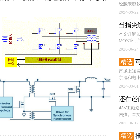
经越来越
率。据说德
2024-03-22
备99%以
本文详解如
MOS管，
2026-06-24
精选
可
市场上知名
京造和电
个重要的
2024-03-01
48V工频
困扰。本文
管理、供
2026-06-17
精选
推