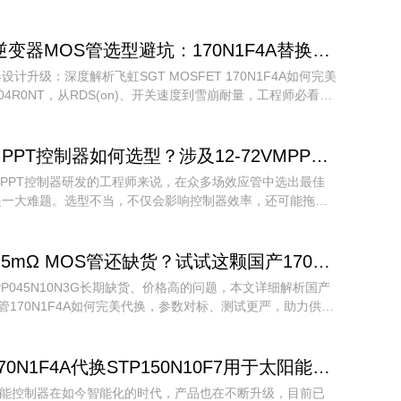
于车载逆变器的功能多样化，厂家也必须要选择更好的国产场
STP150N10F7场效应管。
干货 | 逆变器MOS管选型避坑：170N1F4A替换SVG104R0NT，参数碾压还降本
设计升级：深度解析飞虹SGT MOSFET 170N1F4A如何完美
104R0NT，从RDS(on)、开关速度到雪崩耐量，工程师必看的
指南。
PPT控制器如何选型？涉及12-72VMPPT场效应管大全！
PPT控制器研发的工程师来说，在众多场效应管中选出最佳
是一大难题。选型不当，不仅会影响控制器效率，还可能拖累
进度。面对成千上万的选择，如何才能选出最佳型号？本文将
答。 首先，我们要了解MPPT控制器的特点。作为太阳能光
脑，MPPT控制器能够实时侦测太阳能板的发电电压，追踪
100V 4.5mΩ MOS管还缺货？试试这颗国产170N1F4A代换IPP045N10N3G，性能不输、交期稳！
值，使系统以最大功率输出对蓄电池充电。它内建最大功率追
PP045N10N3G长期缺货、价格高的问题，本文详细解析国产
电效率比传统PWM控制器高15%-20%。多种追踪算法相结
OS管170N1F4A如何完美代换，参数对标、测试更严，助力供应
秒内准确找到最佳工作点，MPPT追踪效率最高可达99.9%。
效。
70N1F4A代换STP150N10F7用于太阳能控制器的驱动电路，控制更简单！
阳能控制器在如今智能化的时代，产品也在不断升级，目前已