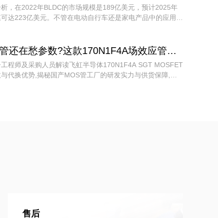
析，在2022年BLDC的市场规模是189亿美元，预计2025年
可达223亿美元。不管在电动自行车还是家电产品中的应用都
的，因此对于BLDC电机驱动的市场占比肯定还会继续上升。
选MOS管还在愁参数?这款170N1F4A场效应管代换STP150N10F7,性能不降级!
工程师及采购人员解读飞虹半导体170N1F4A SGT MOSFET
与代换优势,揭秘国产MOS管工厂的研发实力与供货保障,助
本增效。
售后