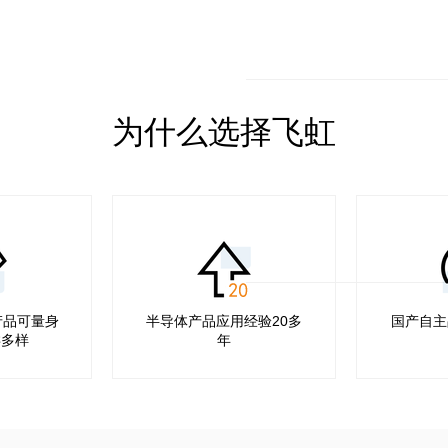
F
0
1
1
0
0
2
0
0
0
A
/
为什么选择飞虹
F
H
D
1
0
2
0
0
A
产品可量身
半导体产品应用经验20多
国产自主
类多样
年