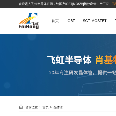
欢迎进入飞虹半导体官网，纯国产IGBT|MOS管|场效应管生产厂家
咨
首页
IGBT
SGT MOSFET
晶体管参数选型号_肖基特|三端稳压管|二

当前位置：
首页
>
晶体管