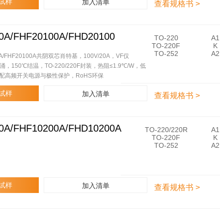
0
试样
加入清单
/
查看规格书 >
A
F
/
H
F
D
H
0A/FHF20100A/FHD20100
2
F
TO-220
A1
F
0
H
TO-220F
K
2
2
P
TO-252
A2
0
A/FHF20100A共阴双芯肖特基，100V/20A，VF仅
0
2
1
浪涌，150℃结温，TO-220/220F封装，热阻≤1.9℃/W，低
0
0
5
A
配高频开关电源与极性保护，RoHS环保
1
0
0
A
0
试样
加入清单
/
查看规格书 >
A
F
/
H
F
D
H
0A/FHF10200A/FHD10200A
2
F
TO-220/220R
A1
F
0
H
TO-220F
K
2
1
P
TO-252
A2
0
5
1
1
0
0
0
A
2
0
0
A
0
试样
加入清单
/
查看规格书 >
A
F
/
H
F
D
H
2