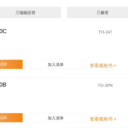
三端稳压管
三极管
0C
F
TO-247
H
A
6
0
F
6
0
试样
加入清单
查看规格书 >
C
0B
F
TO-3PN
H
A
6
0
F
6
0
试样
加入清单
查看规格书 >
B