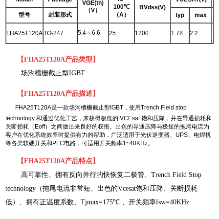
VGE(th)
100℃
BVdss(V)
（V）
型号
封装形式
（A）
typ
max
5.4～6.6
FHA25T120A
TO-247
25
1200
1.78
2.2
1.
【
FHA25T120A产品类型
】
场沟槽栅截止型IGBT
【
FHA25T120A
产品描述
】
FHA25T120A是一款场沟槽栅截止型IGBT，使用Trench Field stop
technology 和通过优化工艺，来获得极低的 VCEsat 饱和压降，并在导通损耗和
关断损耗（Eoff）之间做出来良好的权衡。出色的导通压降与极短的拖尾电流为
客户在优化系统效率时提供有力的帮助，广泛适用于光伏逆变器、UPS、电焊机
等各类软硬开关和PFC电路，可适用开关频率1~40KHz。
【
FHA25T120A
产品特点
】
高可靠性、拥有反向并行的快恢复二极管、Trench Field Stop
technology（拖尾电流非常短、出色的Vcesat饱和压降、关断损耗
低）、拥有正温度系数、Tjmax=175℃ 、开关频率fsw=40KHz