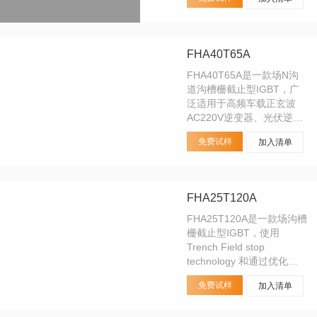
FHA40T65A
FHA40T65A是一款场N沟
道沟槽栅截止型IGBT，广
泛适用于高频车载正玄波
AC220V逆变器、光伏逆变
器、户外储能电源、UPS、
免费试样
加入清单
变频器、电焊机和工业缝纫
机等各类硬开关。可替代仙
童FGH40N60SFD使用
FHA25T120A
FHA25T120A是一款场沟槽
栅截止型IGBT，使用
Trench Field stop
technology 和通过优化工
艺，来获得极低的 VCEsat
免费试样
加入清单
饱和压降，并在导通损耗和
关断损耗（Eoff）之间做出