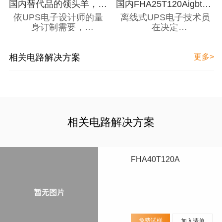
国内替代品的领头羊，FHA25T120A大功率IGBT单管实力不输国际型号
国内FHA25T120Aigbt怎样提升离线式UPS的电路性能
依UPS电子设计师的量
离线式UPS电子技术员
身订制需要，
在决定
FHA25T120A提供了一
NGTB25N120FL2WG型
个专业的大功率IGBT单
号igbt时，极为关键留意
管解决即时方案，其技术
其性能参数，譬如，电流
相关电路解决方案
更多>
规格与安森美
是否得到了25a、电压是
NGTB25N120FL2WG得
否得到了1200v等，触及
到了等同水平，详情注重
指标与离线式UPS电路
其详实的参数：
的工作效率直接影响着。
在此之上，高可靠性和短
路耐量
相关电路解决方案
(ShortCircuitCapability)
也是必须关注的事项。
FHA40T120A
免费试样
加入清单