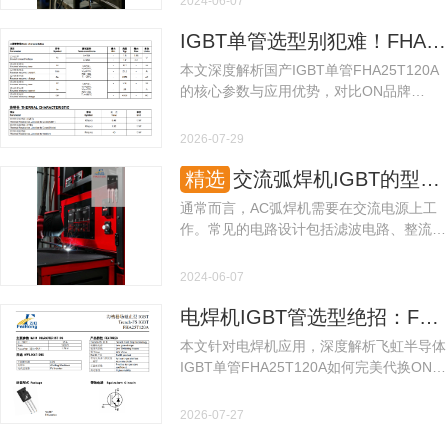
2024-06-07
IGBT单管选型别犯难！FHA25T120A替代ON品牌NGTB25N120FL2WG详解
本文深度解析国产IGBT单管FHA25T120A
的核心参数与应用优势，对比ON品牌
NGTB25N120FL2WG，帮助采购与工程师
快速掌握选型要点，了解广州IGBT单管工
2026-07-29
厂的产能与品质保障，降低供应链风险。
精选
交流弧焊机IGBT的型号选择参数1200V、25A，推荐FHA25T120A单管IGBT代换！
通常而言，AC弧焊机需要在交流电源上工
作。常见的电路设计包括滤波电路、整流电
路和逆变器电路，其中逆变电路要想运行好
就必须要选用好的IGBT才能做好。
2024-06-07
电焊机IGBT管选型绝招：FHA25T120A完美代换NGTB25N120FL2WG，性价比飙升
本文针对电焊机应用，深度解析飞虹半导体
IGBT单管FHA25T120A如何完美代换ON品
牌NGTB25N120FL2WG，从参数、成本、
供货周期全方位对比，帮采购与工程师快速
2026-07-27
选型。