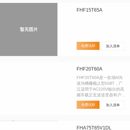
来良好的权衡。出色的导通
压降与极短的拖尾电流为客
FHF15T65A
户在优化系统效率时提供有
力的帮助，广泛适用于光伏
逆变器、UPS、电焊机等各
类软硬开关和PFC电路，可
适用开关频率1~40KHz。
免费试样
加入清单
FHF20T60A
FHF20T60A是一款场N沟
道沟槽栅截止型IGBT，广
泛适用于AC220V输出的高
频车载正玄波逆变器和户外
储能电源等各类硬开关。能
免费试样
加入清单
比较好的替换：
SGT20T60SDM1P7的
IGBT管。
FHA75T65V1DL