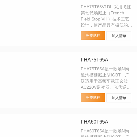
FHA75T65V1DL 采用飞虹
第七代场截止（Trench
Field Stop VII ）技术工艺
设计，使产品具有极低的
VCE（sat）和极短的拖尾
免费试样
加入清单
电流，为终端设计师在优化
系统效率时提供有力的帮
助；并且产品拥有良好的短
路性能，为电机驱动领域处
FHA75T65A
理突发事件提供充足的裕
量。该产品广泛适用于太阳
FHA75T65A是一款场N沟
能逆变器、UPS、变频器、
道沟槽栅截止型IGBT，广
电焊机以及所有硬开关。
泛适用于高频车载正玄波
AC220V逆变器、光伏逆变
器、户外储能电源、UPS、
免费试样
加入清单
电焊机等各类软硬开关和
PFC电路，可适用开关频率
1~60KHz。能比较好的替
换：FGH75N65SHDT的
FHA60T65A
IGBT管。
FHA60T65A是一款场N沟
道沟槽栅截止型IGBT，广