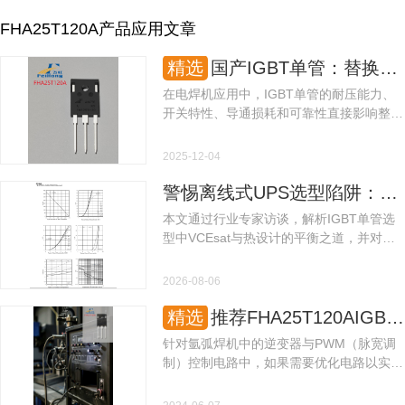
FHA25T120A产品应用文章
精选
国产IGBT单管：替换NGTB25N120FL2WG型号参数助力电焊机电路设计！
在电焊机应用中，IGBT单管的耐压能力、
开关特性、导通损耗和可靠性直接影响整机
的焊接性能、能耗水平和使用寿命。飞虹半
导体推出的FHA25T120A（TO-247封装）
2025-12-04
是一款专为电焊机优化的场沟槽栅截止型
IGBT，采用Trench Field Stop技术，在导
警惕离线式UPS选型陷阱：耐压IGBT FHA25T120A如何破解散热失效风险？
通损耗与关断损耗之间实现良好的平衡，为
本文通过行业专家访谈，解析IGBT单管选
电焊机主机厂提供了高性能的国产IGBT单
型中VCEsat与热设计的平衡之道，并对比
管解决方案。
飞虹半导体FHA25T120A与进口型号的实测
数据差异。
2026-08-06
精选
推荐FHA25T120AIGBT单管在氩弧焊机中代换NGTB25N120FL2WG型号参数使用！
针对氩弧焊机中的逆变器与PWM（脉宽调
制）控制电路中，如果需要优化电路以实现
高精度和快速响应的功能，则需要一款高电
压、稳定电流的IGBT单管。