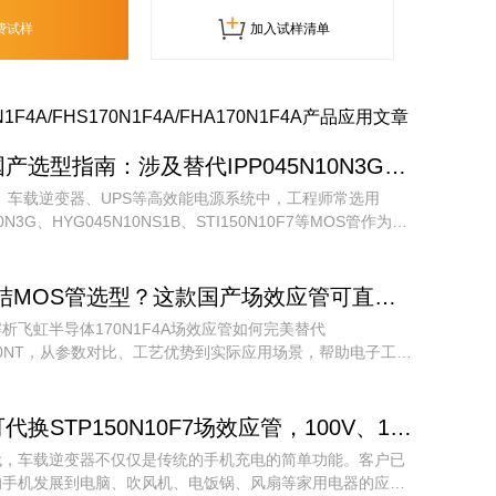
费试样
加入试样清单
N1F4A/FHS170N1F4A/FHA170N1F4A产品应用文章
产选型指南：涉及替代IPP045N10N3G、STI150N10F7等多型号场效应管推荐！
、车载逆变器、UPS等高效能电源系统中，工程师常选用
10N3G、HYG045N10NS1B、STI150N10F7等MOS管作为功
件。
还在纠结MOS管选型？这款国产场效应管可直接替换SVG104R0NT，参数更优
析飞虹半导体170N1F4A场效应管如何完美替代
4R0NT，从参数对比、工艺优势到实际应用场景，帮助电子工程
人员快速完成选型，降低供应链风险，提升产品竞争力。
代换STP150N10F7场效应管，100V、172A参数才能让车载逆变器更安全。
代，车载逆变器不仅仅是传统的手机充电的简单功能。客户已
的手机发展到电脑、吹风机、电饭锅、风扇等家用电器的应用