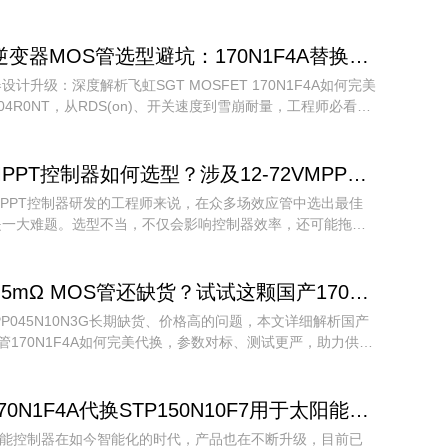
于车载逆变器的功能多样化，厂家也必须要选择更好的国产场
STP150N10F7场效应管。
干货 | 逆变器MOS管选型避坑：170N1F4A替换SVG104R0NT，参数碾压还降本
设计升级：深度解析飞虹SGT MOSFET 170N1F4A如何完美
104R0NT，从RDS(on)、开关速度到雪崩耐量，工程师必看的
指南。
PPT控制器如何选型？涉及12-72VMPPT场效应管大全！
PPT控制器研发的工程师来说，在众多场效应管中选出最佳
是一大难题。选型不当，不仅会影响控制器效率，还可能拖累
进度。面对成千上万的选择，如何才能选出最佳型号？本文将
答。 首先，我们要了解MPPT控制器的特点。作为太阳能光
脑，MPPT控制器能够实时侦测太阳能板的发电电压，追踪
100V 4.5mΩ MOS管还缺货？试试这颗国产170N1F4A代换IPP045N10N3G，性能不输、交期稳！
值，使系统以最大功率输出对蓄电池充电。它内建最大功率追
PP045N10N3G长期缺货、价格高的问题，本文详细解析国产
电效率比传统PWM控制器高15%-20%。多种追踪算法相结
OS管170N1F4A如何完美代换，参数对标、测试更严，助力供应
秒内准确找到最佳工作点，MPPT追踪效率最高可达99.9%。
效。
70N1F4A代换STP150N10F7用于太阳能控制器的驱动电路，控制更简单！
阳能控制器在如今智能化的时代，产品也在不断升级，目前已