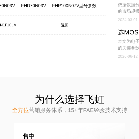
依据数据分
70N03V
FHD70N03V
FHP100N07V型号参数
的市场规模
在不断攀升
2024-03-01
N1F10LA
返回
本文为电子
的关键参数
力选型降
2026-06-12
为什么选择飞虹
全方位
营销服务体系，
15+年FAE经验技术支持
售中