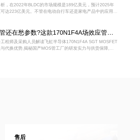
析，在2022年BLDC的市场规模是189亿美元，预计2025年
可达223亿美元。不管在电动自行车还是家电产品中的应用都
的，因此对于BLDC电机驱动的市场占比肯定还会继续上升。
选MOS管还在愁参数?这款170N1F4A场效应管代换STP150N10F7,性能不降级!
工程师及采购人员解读飞虹半导体170N1F4A SGT MOSFET
与代换优势,揭秘国产MOS管工厂的研发实力与供货保障,助
本增效。
售后