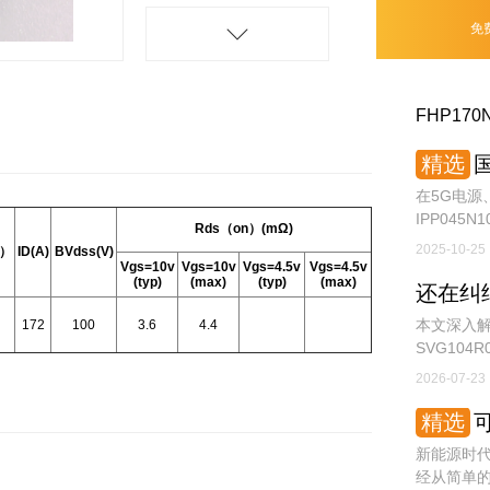
免
FHP170
精选
国
在5G电源
IPP045N
Rds（on）(mΩ)
率开关器
2025-10-25
V）
ID(A)
BVdss(V)
Vgs=10v
Vgs=10v
Vgs=4.5v
Vgs=4.5v
(typ)
(max)
(typ)
(max)
本文深入解
172
100
3.6
4.4
SVG10
师和采购
2026-07-23
精选
可
新能源时
经从简单