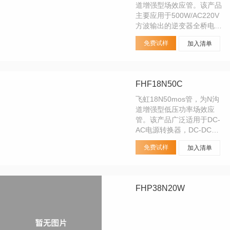
道增强型场效应管。该产品
主要应用于500W/AC220V
方波输出的逆变器全桥电
路，开关电源，高压H桥
免费试样
加入清单
PMW马达驱动。可替代其
它品牌型号：10N40、
11N40、IRF740。
FHF18N50C
飞虹18N50mos管，为N沟
道增强型低压功率场效应
管。该产品广泛适用于DC-
AC电源转换器，DC-DC电
源转换器，开关电源/紫外
免费试样
加入清单
线灯电子镇流器。
FHP38N20W