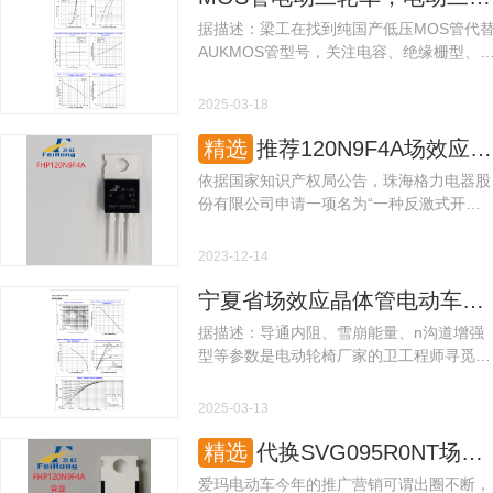
据描述：梁工在找到纯国产低压MOS管代
AUKMOS管型号，关注电容、绝缘栅型、
压等参数。期许找到质量极度好的低压MO
管。 鉴于这个情况，咨询飞虹低压MOS管
2025-03-18
厂家期许其提供适合电动二轮车使用的纯国
产低压MOS管批发方案。 飞虹半导体低压
精选
推荐120N9F4A场效应管在开关电源中代换SVG095R0NT型号参数使用！
MOS管厂家了解后，当即特派团队根据梁
依据国家知识产权局公告，珠海格力电器股
士的需求。
份有限公司申请一项名为“一种反激式开关
电源的保护装置、方法和电动汽车“，公开
号CN117220516A。通过该申请可知，虽然
2023-12-14
开关电源已经是非常常见的电子产品，但其
技术仍然在不断提升。
宁夏省场效应晶体管电动车控制器制动控制电路选择，电动车控制器制动控制电路场效应晶体管销售怎么选型？
据描述：导通内阻、雪崩能量、n沟道增强
型等参数是电动轮椅厂家的卫工程师寻觅国
内场效应晶体管国产替代代理的关注点，其
期许寻觅质量较好的场效应晶体管代理。 所
2025-03-13
以，咨询飞虹场效应晶体管代理期许其提供
适合电动车控制器制动控制电路使用的国内
精选
代换SVG095R0NT场效应管的国产MOS管：120N9F4A更适合电动车控制器用！
场效应晶体管销售方案。 飞虹半导体场效应
​爱玛电动车今年的推广营销可谓出圈不断，