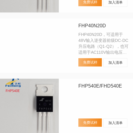
免费试样
加入清单
桥PMW马达驱动。
FHP40N20D
FHP40N20D，可适用于
48V输入逆变器前级DC-DC
升压电路（Q1-Q2），也可
适用于AC110V输出电压的
修正波DC-AC全桥逆变电路
免费试样
加入清单
（Q3-Q6）。可替代IR场效
应管品牌的IRFB31N20D
FHP540E/FHD540E
免费试样
加入清单