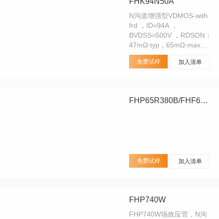
FHK94N50A
卤环保。
N沟道增强型VDMOS-with
frd ，ID=94A ，
BVDSS=500V ，RDSON：
47mΩ-typ，65mΩ-max，
TO-264封装外形，市场参
免费试样
加入清单
考型号：IXYS品牌
IXFK94N50P2
FHP65R380B/FHF65R380B/FHD65R380B
免费试样
加入清单
FHP740W
FHP740W场效应管，N沟