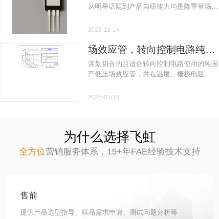
晶体管代理了解后，当下落实团队依仗于卫
从明星话题到产品自研能力均是隆重登场。
先生的需求。
在自研产品中更是核心突出其自研蔚蓝控制
器，便可知电动车控制对于产品的重要程
2023-12-14
度。 对于电动车企业如何提升产品力，其
一个必修项就是选择好自身的电动车控制
场效应管，转向控制电路纯国产低压场效应管型号推荐
器，而电动车控制器的核心部件之一正是
谋划切合的且适合转向控制电路使用的纯国
MOS管。 本文将分析电动车控制器中的电
产低压场效应管，并在温度、栅极电阻、功
路建议使用什么类型的MOS管来代换
率等参数都能代换新电元场效应管使用产
SVG095R0NT场效应管也能获得平替甚至
品。 结合辽源符先生的真实情景，转向控制
2025-03-13
更稳定的产品力呢？
电路建议用FHP120N9F4A型号的低压场效
应管。
为什么选择飞虹
全方位
营销服务体系，
15+年FAE经验技术支持
售前
提供产品选型指导、样品需求申请、测试问题分析等