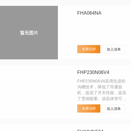
FHA064NA
免费试样
加入清单
FHP230N06V4
FHP230N06V4采用先进的
沟槽技术，降低了导通损
耗，提高了开关性能，提高
了雪崩能量。该晶体管可用
于各种功率开关电路，实现
免费试样
加入清单
系统小型化和高效率。产品
外形是TO-220封装，符合
JEDEC标准，在环保上符
合RoHS和REACH标准、无