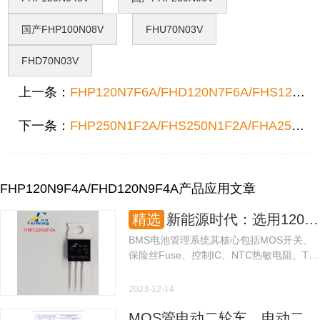
国产FHP100N08V
FHU70N03V
FHD70N03V
上一条：
FHP120N7F6A/FHD120N7F6A/FHS120N7F6A
下一条：
FHP250N1F2A/FHS250N1F2A/FHA250N1F2A
FHP120N9F4A/FHD120N9F4A产品应用文章
精选
新能源时代：选用120N9F4A国产MOS管更适合电池管理系统适用！
BMS电池管理系统其核心包括MOS开关、
保险丝Fuse、控制IC、NTC热敏电阻、TV
瞬态电压抑制器、电容及存储器等。其中
MOS场效应管控制着充电回路与放电回路
2023-12-14
导通与关断。
MOS管电动二轮车，电动二轮车低压MOS管选型推荐