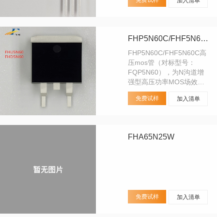
免费试样
加入清单
FHP5N60C/FHF5N60C
FHP5N60C/FHF5N60C高
压mos管（对标型号：
FQP5N60），为N沟道增
强型高压功率MOS场效应
管。该产品广泛适用于AC-
免费试样
加入清单
DC开关电源， DC-DC电源
转换器，高压H桥PMW马达
驱动。
FHA65N25W
免费试样
加入清单