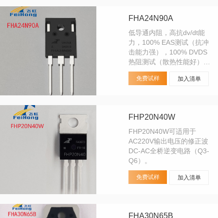
FHA24N90A
低导通内阻，高抗dv/dt能
力，100% EAS测试（抗冲
击能力强），100% DVDS
热阻测试（散热性能好），
100% Rg测试，可靠性高
免费试样
加入清单
（满足工业级可靠性要
求）。
FHP20N40W
FHP20N40W可适用于
AC220V输出电压的修正波
DC-AC全桥逆变电路（Q3-
Q6）。
免费试样
加入清单
FHA30N65B