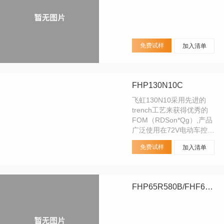
免费试样
加入清单
FHP130N10C
飞虹130N10采用先进的
trench工艺来获得优秀的
FOM（RDSon*Qg）,产品
广泛使用在72V电动车控制
器，直流电机驱动，24V输
免费试样
加入清单
入逆变器，UPS。其他
MOS管品牌替代型号：
4410场效应管、
IRFB4410。
FHP65R580B/FHF65R580B/FHD65R580B