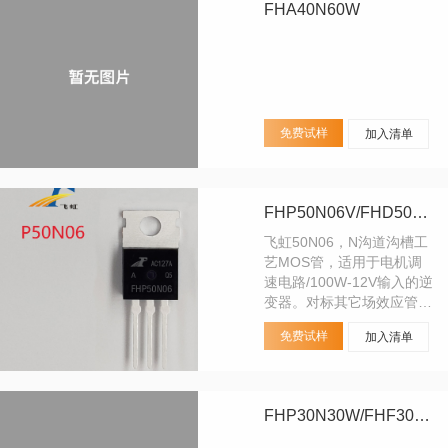
FHA40N60W
免费试样
加入清单
FHP50N06V/FHD50N06V
飞虹50N06，N沟道沟槽工
艺MOS管，适用于电机调
速电路/100W-12V输入的逆
变器。对标其它场效应管品
牌型号：IRFZ44N、
免费试样
加入清单
STP60NF06、
FQP50N06；
FHP30N30W/FHF30N30W/FHA30N30W