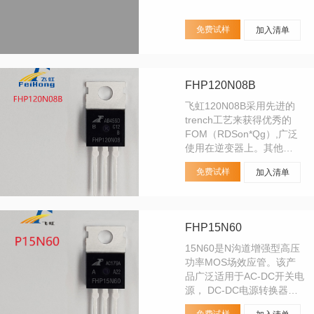
免费试样
加入清单
FHP120N08B
飞虹120N08B采用先进的
trench工艺来获得优秀的
FOM（RDSon*Qg）,广泛
使用在逆变器上。其他
MOS管品牌替代型号：
免费试样
加入清单
120N08 140N08
FHP15N60
15N60是N沟道增强型高压
功率MOS场效应管。该产
品广泛适用于AC-DC开关电
源， DC-DC电源转换器，
高压H桥PMW马达驱动。