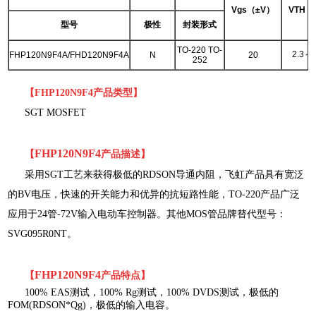
Vgs（±V）
VTH（
型号
极性
封装形式
TO-220 TO-
2.3～3
FHP120N9F4A/FHD120N9F4A
N
20
252
【
FHP120N9F4产品类型
】
SGT MOSFET
FHP120N9F4
【
产品描述
】
采用SGT工艺来获得极低的RDSON导通内阻，飞虹产品具有宽泛
的BV电压，快速的开关能力和优异的抗短路性能，TO-220产品广泛
应用于24管-72V输入电动车控制器。其他MOS管品牌替代型号：
SVG095R0NT。
FHP120N9F4
【
产品特点
】
100% EAS测试，100% Rg测试，100% DVDS测试，极低的
FOM(RDSON*Qg)，极低的输入电容
。