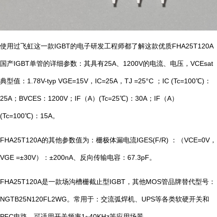
使用过飞虹这一款IGBT的电子研发工程师都了解这款优质FHA25T120A
国产IGBT单管的详细参数：其具有25A、1200V的电流、电压，VCEsat
典型值：1.78V-typ VGE=15V，IC=25A，TJ =25°C ；IC (Tc=100℃)：
25A；BVCES：1200V；IF（A）(Tc=25℃)：30A；IF（A）
(Tc=100℃)：15A。
FHA25T120A的其他参数值为：栅极体漏电流IGES(F/R) ：（VCE=0V，
VGE =±30V）：±200nA、反向传输电容：67.3pF。
FHA25T120A是一款场沟槽栅截止型IGBT，其他MOS管品牌替代型号：
NGTB25N120FL2WG。常用于：交流弧焊机、UPS等各类软硬开关和
PFC电路，可适用开关频率1~40KHz等应用场景。