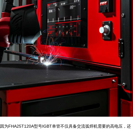
因为FHA25T120A型号IGBT单管不仅具备交流弧焊机需要的高电压，还