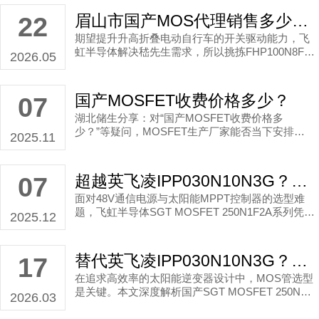
眉山市国产MOS代理销售多少收费？
22
期望提升升高折叠电动自行车的开关驱动能力，飞
虹半导体解决嵇先生需求，所以挑拣FHP100N8F6
2026.05
A型号MOS。
国产MOSFET收费价格多少？
07
湖北储生分享：对“国产MOSFET收费价格多
少？”等疑问，MOSFET生产厂家能否当下安排团
2025.11
队根据电动车控制器等场景策画刚刚好的且适合电
动车控制器使用的国产MOSFET方案；不能仅考虑
报价收费。 当然，在湖北做到精诚合作、谦虚谨慎
超越英飞凌IPP030N10N3G？这款国产MOS管如何在严苛应用中稳定输出
07
的服务也是很重要。
面对48V通信电源与太阳能MPPT控制器的选型难
题，飞虹半导体SGT MOSFET 250N1F2A系列凭借
2025.12
低内阻、低栅极电荷及严格的出厂测试，提供了高
可靠性的国产替代方案。本文将从具体应用场景出
发，解析其参数优势。
替代英飞凌IPP030N10N3G？这款国产MOS管如何提升太阳能逆变器效率
17
在追求高效率的太阳能逆变器设计中，MOS管选型
是关键。本文深度解析国产SGT MOSFET 250N1F
2026.03
2A如何通过低内阻、低栅荷等特性，实现对英飞凌I
PP030N10N3G的高效替换，为工程师提供可靠的