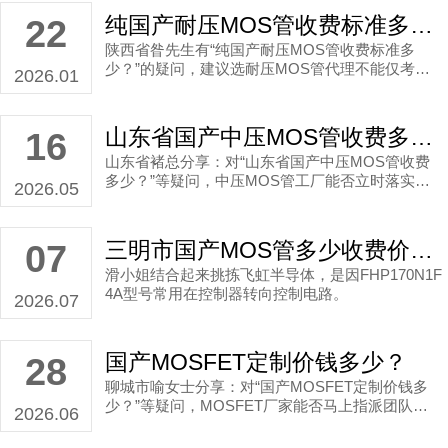
纯国产耐压MOS管收费标准多少？
22
陕西省昝先生有“纯国产耐压MOS管收费标准多
少？”的疑问，建议选耐压MOS管代理不能仅考虑
2026.01
收费，要看服务态度。
山东省国产中压MOS管收费多少？
16
山东省褚总分享：对“山东省国产中压MOS管收费
多少？”等疑问，中压MOS管工厂能否立时落实团
2026.05
队根据制动控制电路等场景策画合宜的且适合制动
控制电路使用的国产中压MOS管方案；不能仅考虑
报价费用。 当然，在山东省做到真心关怀、职业操
三明市国产MOS管多少收费价格？
07
守的态度作风也是很重要。
滑小姐结合起来挑拣飞虹半导体，是因FHP170N1F
4A型号常用在控制器转向控制电路。
2026.07
国产MOSFET定制价钱多少？
28
聊城市喻女士分享：对“国产MOSFET定制价钱多
少？”等疑问，MOSFET厂家能否马上指派团队根
2026.06
据控制器驱动电路等场景规划恰当的且适合控制器
驱动电路使用的国产MOSFET方案；不能仅考虑价