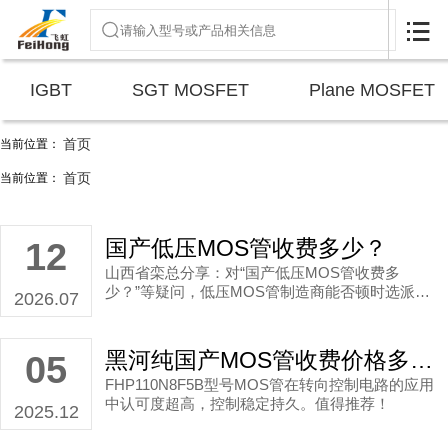

IGBT
SGT MOSFET
Plane MOSFET
首页
当前位置：
FHP230N06V国产MOS管_飞虹半导体
首页
当前位置：
国产低压MOS管收费多少？
12
山西省栾总分享：对“国产低压MOS管收费多
少？”等疑问，低压MOS管制造商能否顿时选派团
2026.07
队根据电动车控制器转向控制电路等场景筹办正确
的且适合电动车控制器转向控制电路使用的国产低
压MOS管方案；不能仅考虑价钱价位。 当然，在
黑河纯国产MOS管收费价格多少？
05
山西省做到尽心尽力、贴心服务的态度作风也是很
FHP110N8F5B型号MOS管在转向控制电路的应用
重要。
中认可度超高，控制稳定持久。值得推荐！
2025.12