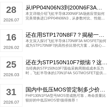
国产化选型思路。
从IPP04N06N3到200N6F3A：这款国产MOS管为何成为电源设计的更优选？
28
本文详细介绍飞虹半导体200N6F3A场效应管如何
完美替换进口IPP04N06N3，从参数对比、性能优
2026.07
势到供应链保障，为采购与工程师提供选型参考。
还在用STP170N8F7？揭秘一款性能更优的国产MOS管平替方案
16
本文深入探讨飞虹半导体170N8F3A MOSFET如何
成为STP170N8F7的高性价比替代方案，从核心参
2026.02
数对比、代换优势到选型要点，为工程师与采购人
员提供清晰的国产化选型参考。
还在为STP150N10F7烦恼？这款国产MOS管的平替方案让选型更高效
25
当经典的STP150N10F7面临采购周期或成本压力
时，飞虹半导体的170N1F4A SGTMOSFET提供了
2026.03
一个高性能的国产替代选择。本文从关键参数对比
出发，剖析为何它能实现完美替代，并分享面向电
源与电机驱动的选型洞察，助力工程师与采购人员
国内中低压MOS管定制多少价钱？
31
优化供应链。
FHP130N1F5A型号MOS管成熟可靠，寿命质量比
较好的中低压MOS管!值得推荐！
2026.07