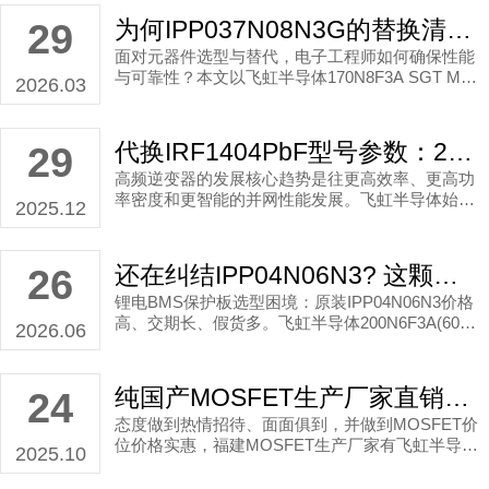
钱报价。 当然，在聊城市做到谦虚谨慎、细心负责
为何IPP037N08N3G的替换清单里，必须有这款国产MOS管？
29
的服务精神也是很重要。
面对元器件选型与替代，电子工程师如何确保性能
与可靠性？本文以飞虹半导体170N8F3A SGT MO
2026.03
SFET为例，深度解析其替换IPP037N08N3G的可
行性、参数优势及在电源与电机驱动中的选型价
值。
代换IRF1404PbF型号参数：250A、45V国产MOS管适用高频逆变器！
29
高频逆变器的发展核心趋势是往更高效率、更高功
率密度和更智能的并网性能发展。飞虹半导体始终
2025.12
在为国产化的分立器件研发发力，我们在2025年推
出的一款FHP1404V型号MOS管是能代换IRF1404
PbF型号参数且适合用于高频逆变器的MOS管。
还在纠结IPP04N06N3? 这颗国产MOS管200N6F3A让BMS保护板性能翻倍
26
锂电BMS保护板选型困境：原装IPP04N06N3价格
高、交期长、假货多。飞虹半导体200N6F3A(60V/
2026.06
200A，SGT工艺，2.85mΩ)提供高性价比替换方
案，100%雪崩测试，交期稳定。文章解析参数对比
与替换要点，帮助采购与工程师优化供应链。
纯国产MOSFET生产厂家直销多少钱？
24
态度做到热情招待、面面俱到，并做到MOSFET价
位价格实惠，福建MOSFET生产厂家有飞虹半导
2025.10
体。