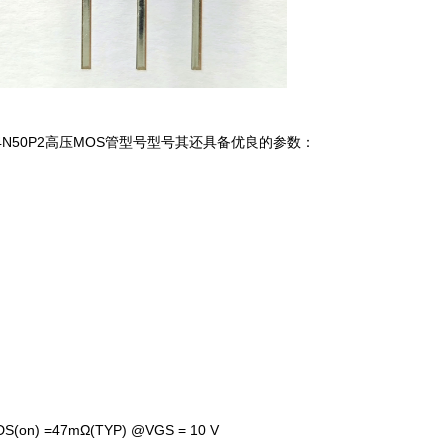
94N50P2高压MOS管型号型号其还具备优良的参数：
on) =47mΩ(TYP) @VGS = 10 V