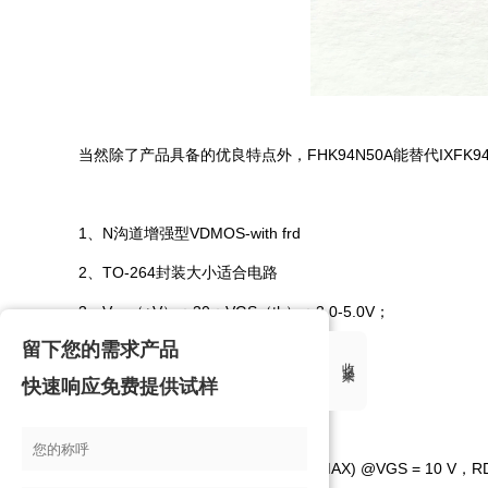
当然除了产品具备的优良特点外，FHK94N50A能替代IXFK
1、N沟道增强型VDMOS-with frd
2、TO-264封装大小适合电路
3、Vgs（±V）：30；VGS（th）：3.0-5.0V；
留下您的需求产品
4、ID（A）：94A；BVdss（V）：500V
收起来
快速响应免费提供试样
5、最大脉冲漏极电流（IDM ）：376A
6、反向传输电容：58pF
7、静态导通电阻RDS(on) = 65mΩ(MAX) @VGS = 10 V，RDS(