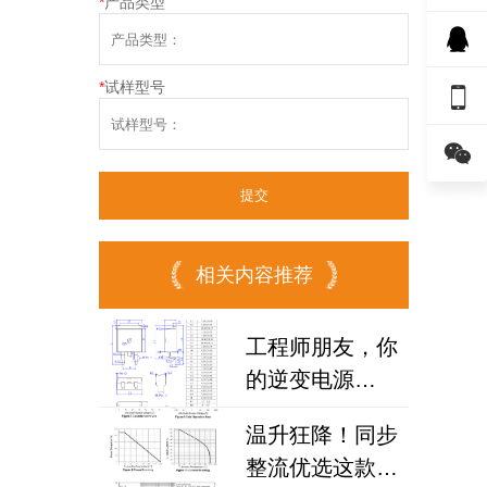
*
产品类型
*
试样型号


相关内容推荐
工程师朋友，你
的逆变电源
MOSFET选对了
温升狂降！同步
吗？试试国产
整流优选这款场
100N08B！