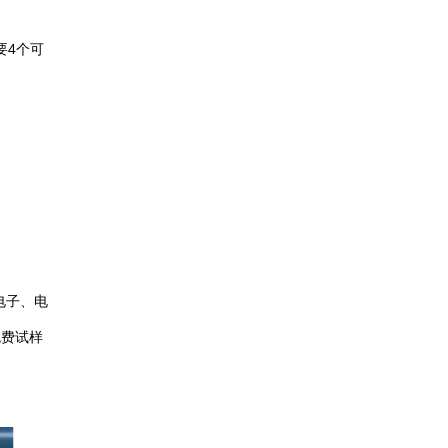
要4个可
电子、电
免费试样