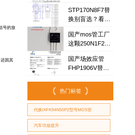
效应管，场效应
STP170N8F7替
管工厂
换别盲选？看懂
200N6F3A可替
这3点，让你放
信号的放
换
国产mos管工厂
心用国产MOS管
这颗250N1F2A
替代
场效应管，凭什
国产场效应管
，还因其
么替换英飞凌
FHP1906V替代
IPP030N10N3G？
IRFB7545PbF：
车载逆变器电源
热门标签
设计的破局之选
代换IXFK94N50P2型号MOS管
汽车功放提升