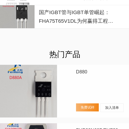
失效风险？
国产IGBT管与IGBT单管崛起：
FHA75T65V1DL为何赢得工程师
青睐？igbt单管厂家选型参考
热门产品
D880
免费试样
加入清单