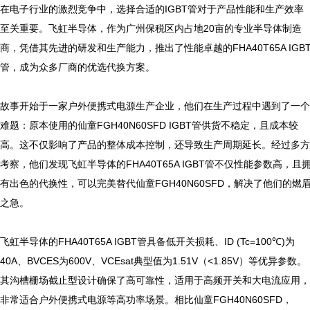
在电子行业的激烈竞争中，选择合适的IGBT管对于产品性能和生产效率
至关重要。飞虹半导体，作为广州保税区内占地20亩的专业半导体制造
商，凭借其先进的研发和生产能力，推出了性能卓越的FHA40T65A IGB
管，成为众多厂商的优选代换方案。

故事开始于一家户外便携式电源生产企业，他们在生产过程中遇到了一个
难题：原本使用的仙童FGH40N60SFD IGBT管供货不稳定，且成本较
高。这不仅影响了产品的整体成本控制，还导致生产周期延长。经过多方
考察，他们发现飞虹半导体的FHA40T65A IGBT管不仅性能参数高，且
有出色的代换性，可以完美替代仙童FGH40N60SFD，解决了他们的燃
之急。

飞虹半导体的FHA40T65A IGBT管具备低开关损耗、ID (Tc=100℃)为
40A、BVCES为600V、VCEsat典型值为1.51V（<1.85V）等优异参数。
其沟槽栅场截止型设计确保了高可靠性，适用于高频开关和大电流应用，
非常适合户外便携式电源等高功率场景。相比仙童FGH40N60SFD，