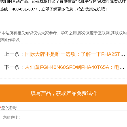
我们的卓越产品。还在犹豫什么？百度搜索“飞虹半导体”或拨打免费试样
热线：400-831-6077，立即了解更多信息，抢占优惠先机吧！

*本站所有相关知识仅供大家参考、学习之用,部分来源于互联网,其版权均
归原作者及
上一条：
国际大牌不是唯一选项：了解一下FHA25T120A这款纯国产大功率IGBT单管
下一条：
从仙童FGH40N60SFD到FHA40T65A：电动工具高压igbt选型的新风向标
填写产品，获取产品免费试样
*
您的称呼