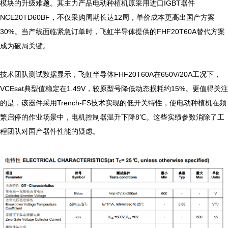
模块的升级难题。其主力产品电动种植机原采用进口IGBT器件
NCE20TD60BF，不仅采购周期长达12周，单价成本更高出国产方案
30%。当产线面临紧急订单时，飞虹半导体提供的FHF20T60A替代方案
成为破局关键。

技术团队测试数据显示，飞虹半导体FHF20T60A在650V/20A工况下，
VCEsat典型值稳定在1.49V，较原型号降低动态损耗约15%。更值得关注
的是，该器件采用Trench-FS技术实现的低开关特性，使电动种植机在频
繁启停的作业场景中，电机控制器温升下降8℃。这些实绩参数消除了工
程团队对国产器件性能的疑虑。
