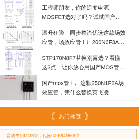
工程师朋友，你的逆变电源
MOSFET选对了吗？试试国产
100N08B！
温升狂降！同步整流优选这款场效
应管，场效应管工厂200N6F3A可
替换
STP170N8F7替换别盲选？看懂
这3点，让你放心用国产MOS管替
代
国产mos管工厂这颗250N1F2A场
效应管，凭什么替换英飞凌
IPP030N10N3G？
热门标签
音响专用MOS管，代换IXFK94N50P2