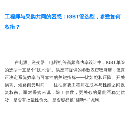
工程师与采购共同的困惑：IGBT管选型，参数如何
权衡？
        在电源、逆变器、电焊机等高频高功率设计中，IGBT单管
的选型一直是个“技术活”。供应商提供的参数表密密麻麻，但真
正决定系统效率与可靠性的关键指标——比如饱和压降、开关
损耗、短路耐受时间——往往需要工程师在成本与性能之间反
复权衡。而对采购来说，除了参数，更关心的是能否稳定供
货、是否有批量性价比、是否容易被“翻新件”坑到。
