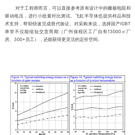
        对于工程师而言，可以直接参考原有设计中的栅极电阻和
驱动电压，进行小批量对比测试。飞虹半导体也提供样品和技
术支持，帮助快速完成替代验证。对采购来说，选择国产IGBT
单管不仅能缩短交货周期（广州保税区工厂自有13000㎡厂
房、300+员工），还能获得更灵活的定价空间。
