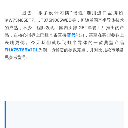
        过去，很多设计习惯“惯性”选用进口品牌如
IKW75N65ET7、JT075N065WED等，但随着国产半导体技术
的成熟，不少工程师发现，国内头部IGBT单管工厂推出的产
品，在核心指标上已经具备直接
替代
能力，甚至在某些参数上
表现更优。今天我们就以飞虹半导体的一款典型产品
FHA75T65V1DL
为例，拆解它的参数亮点，并对比几款市场常
见参考型号。
