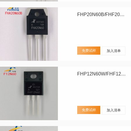
FHP20N60B/FHF20N60B/FHA20N60B
免费试样
加入清单
FHP12N60W/FHF12N60W
免费试样
加入清单