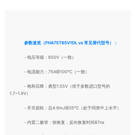
参数速览（FHA75T65V1DL vs 常见替代型号）：
            - 电压等级：650V（一致）
            - 电流能力：75A@100°C（一致）
            - 饱和压降：典型1.55V（优于多数进口型号的
1.7~1.9V）
            - 开关损耗：总4.6mJ@25°C（处于同类中上水平）
            - 内置二极管：快恢复，反向恢复时间87ns