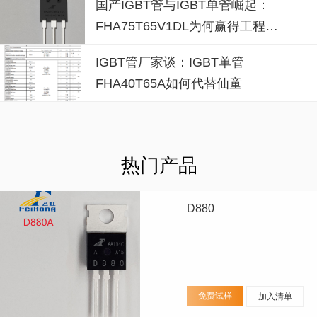
国产IGBT管与IGBT单管崛起：
FHA75T65V1DL为何赢得工程师
青睐？igbt单管厂家选型参考
IGBT管厂家谈：IGBT单管
FHA40T65A如何代替仙童
热门产品
D880
免费试样
加入清单