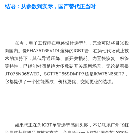
结语：从参数到实际，国产替代正当时
        如今，电子工程师在电路设计选型时，完全可以将目光投
向国内。像FHA75T65V1DL这样的IGBT管，在第七代场截止技
术的加持下，其低导通压降、低开关损耗、内置快恢复二极管
等特性，已经能够满足绝大多数硬开关应用场景。无论是替换
JT075N065WED、SGT75T65SDM1P7还是IKW75N65ET7，
它都提供了一个性能匹敌、价格更优、交期更稳的选项。

        如果您正在为IGBT单管选型感到头疼，不妨联系广州飞虹
半导体获取样品与技术支持，亲自验证一下这颗“国产芯”的实际