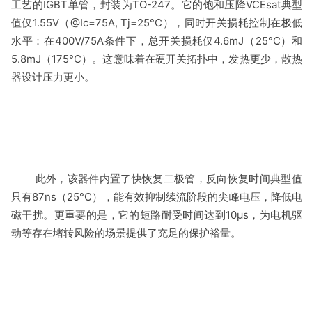
工艺的IGBT单管，封装为TO-247。它的饱和压降VCEsat典型
值仅1.55V（@Ic=75A, Tj=25°C），同时开关损耗控制在极低
水平：在400V/75A条件下，总开关损耗仅4.6mJ（25°C）和
5.8mJ（175°C）。这意味着在硬开关拓扑中，发热更少，散热
器设计压力更小。

        此外，该器件内置了快恢复二极管，反向恢复时间典型值
只有87ns（25°C），能有效抑制续流阶段的尖峰电压，降低电
磁干扰。更重要的是，它的短路耐受时间达到10μs，为电机驱
动等存在堵转风险的场景提供了充足的保护裕量。
