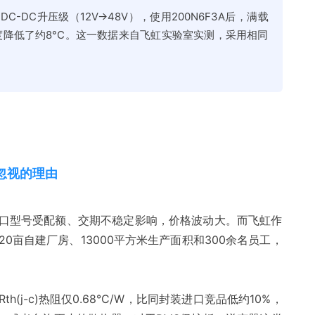
C-DC升压级（12V→48V），使用200N6F3A后，满载
器温度降低了约8°C。这一数据来自飞虹实验室实测，采用相同
忽视的理由
3等进口型号受配额、交期不稳定影响，价格波动大。而飞虹作
20亩自建厂房、13000平方米生产面积和300余名员工，
的Rth(j-c)热阻仅0.68°C/W，比同封装进口竞品低约10%，