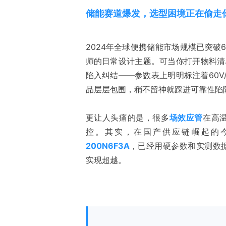
储能赛道爆发，选型困境正在偷走
2024年全球便携储能市场规模已突破6
师的日常设计主题。可当你打开物料清单，
陷入纠结——参数表上明明标注着60V
品层层包围，稍不留神就踩进可靠性陷
更让人头痛的是，很多
场效应管
在高
控。其实，在国产供应链崛起的
200N6F3A
，已经用硬参数和实测数
实现超越。