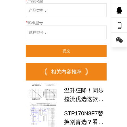
*
产品类型
*
试样型号


相关内容推荐
温升狂降！同步
整流优选这款场
效应管，场效应
STP170N8F7替
管工厂
换别盲选？看懂
200N6F3A可替