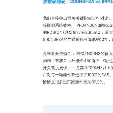
参数硬碰硬：200N6F3A vs IPP0
我们直接拉出两项关键指标进行对比。在
接影响系统效率。IPP04N06N3的RDS
的RDS(ON)典型值仅有2.85mΩ
200N6F3A的导通损耗可降低约10
再来看开关特性：IPP04N06N3的输入电
沟槽工艺将Ciss压低至4500pF，
开关速度更快——尤其在100kHz以
厂
对每一颗器件都进行了100%的EAS
恰恰是很多进口翻新件无法保证的。