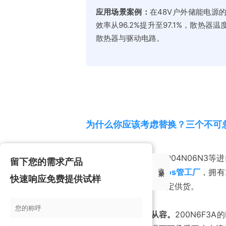
应用场景案例：
在48V户外储能电源的D
效率从96.2%提升至97.1%，散热
散热器与驱动电路。
为什么你应该考虑替换？三个不可
第一，供应链安全。
IPP04N06N
留下您的需求产品
收起来
为深耕广州保税区的
mos管工厂
，拥有
快速响应免费提供试样
月产能充沛，可确保稳定供货。
第二，参数冗余更从容。
200N6F3A