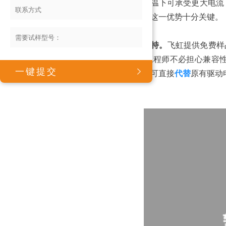
这意味着在相同壳温下可承受更大电流
对热敏感的场景，这一优势十分关键。
第三，全套技术支持。
飞虹提供免费样
EMC表现。电子工程师不必担心兼容性难
道SGT产品一致，可直接
代替
原有驱动