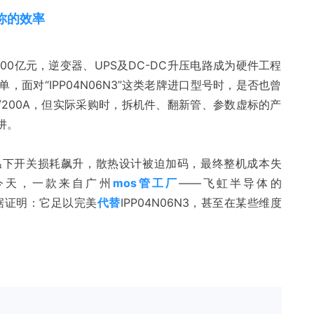
你的效率
00亿元，逆变器、UPS及DC-DC升压电路成为硬件工程
面对“IPP04N06N3”这类老牌进口型号时，是否也曾
/200A，但实际采购时，拆机件、翻新管、参数虚标的产
阱。
温下开关损耗飙升，散热设计被迫加码，最终整机成本失
今天，一款来自广州
mos管工厂
——飞虹半导体的
据证明：它足以完美
代替
IPP04N06N3，甚至在某些维度