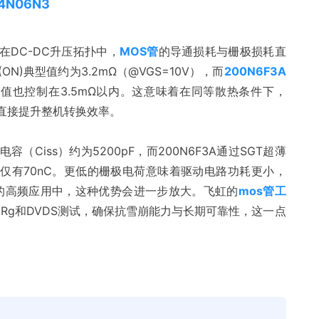
4N06N3
DC-DC升压拓扑中，
MOS管
的导通损耗与栅极损耗直
(ON)典型值约为3.2mΩ（@VGS=10V），而
200N6F3A
，最大值也控制在3.5mΩ以内。这意味着在同等散热条件下，
%，直接提升整机转换效率。
容（Ciss）约为5200pF，而200N6F3A通过SGT超薄
Qg也仅有70nC。更低的栅极电荷意味着驱动电路功耗更小，
上的高频应用中，这种优势会进一步放大。飞虹的
mos管工
、Rg和DVDS测试，确保抗雪崩能力与长期可靠性，这一点