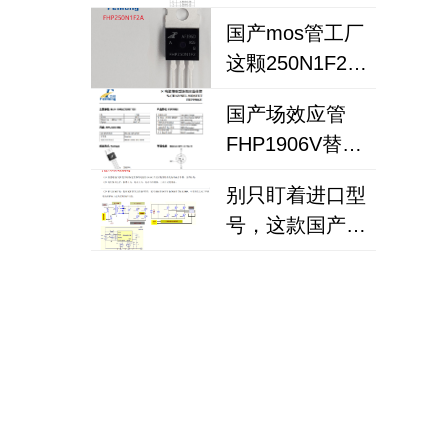
这3点，让你放
换
国产mos管工厂
心用国产MOS管
这颗250N1F2A
替代
场效应管，凭什
国产场效应管
么替换英飞凌
FHP1906V替代
IPP030N10N3G？
IRFB7545PbF：
别只盯着进口型
车载逆变器电源
号，这款国产
设计的破局之选
MOS管正在改变
工程师的选型习
惯