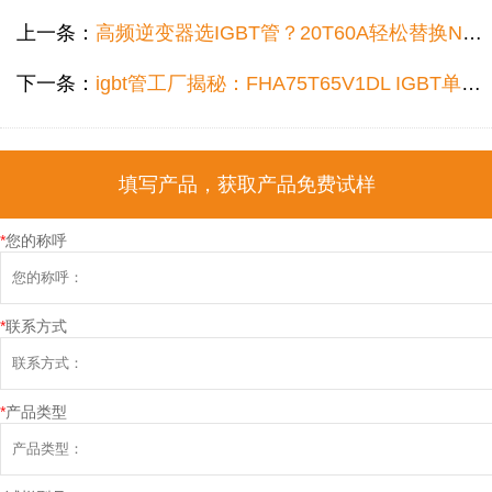
上一条：
高频逆变器选IGBT管？20T60A轻松替换NCE20TD60BF，这家igbt管工厂的IGBT单管实测惊艳
下一条：
igbt管工厂揭秘：FHA75T65V1DL IGBT单管凭什么能代替IKW75N65ET7？
填写产品，获取产品免费试样
*
您的称呼
*
联系方式
*
产品类型