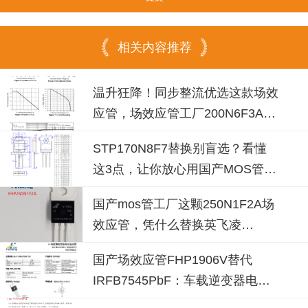
相关内容推荐
温升狂降！同步整流优选这款场效
应管，场效应管工厂200N6F3A可
替换
STP170N8F7替换别盲选？看懂
这3点，让你放心用国产MOS管替
代
国产mos管工厂这颗250N1F2A场
效应管，凭什么替换英飞凌
IPP030N10N3G？
国产场效应管FHP1906V替代
IRFB7545PbF：车载逆变器电源
设计的破局之选