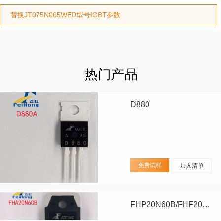
替换JT075N065WED型号IGBT参数
热门产品
D880
免费试样
加入清单
FHP20N60B/FHF20N60B/FHA20N60B