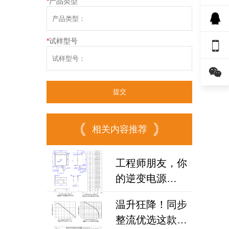
*
产品类型
*
试样型号


相关内容推荐
工程师朋友，你
的逆变电源
MOSFET选对了
温升狂降！同步
吗？试试国产
整流优选这款场
100N08B！