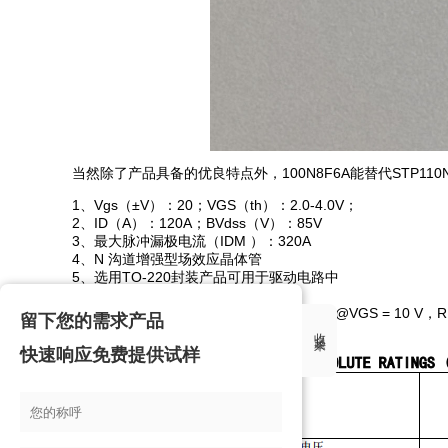
当然除了产品具备的优良特点外，100N8F6A能替代STP11
1、Vgs（±V）：20；VGS（th）：2.0-4.0V；
2、ID（A）：120A；BVdss（V）：85V
3、最大脉冲漏极电流（IDM ）：320A
4、N 沟道增强型场效应晶体管
5、选用TO-220封装产品可用于驱动电路中
6、反向传输电容：18pF
7、静态导通电阻RDS(on) = 6.5mΩ(MAX) @VGS = 10 V，RDS
留下您的需求产品
收起来
快速响应免费提供试样