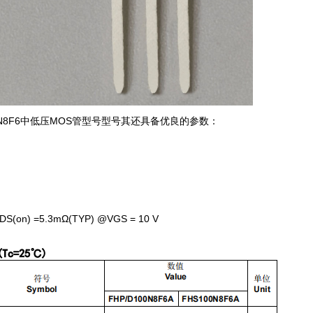
0N8F6中低压MOS管型号型号其还具备优良的参数：
(on) =5.3mΩ(TYP) @VGS = 10 V