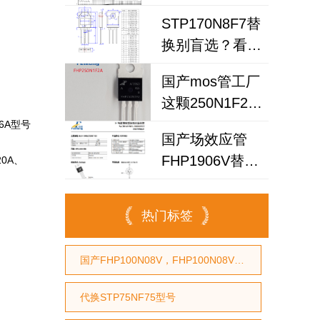
效应管，场效应
STP170N8F7替
管工厂
换别盲选？看懂
200N6F3A可替
这3点，让你放
换
国产mos管工厂
心用国产MOS管
这颗250N1F2A
替代
场效应管，凭什
6A型号
国产场效应管
么替换英飞凌
FHP1906V替代
0A、
IPP030N10N3G？
IRFB7545PbF：
车载逆变器电源
热门标签
设计的破局之选
国产FHP100N08V，FHP100N08V国产MOS管，代换STP75NF75型号，代换HY3208型号
代换STP75NF75型号