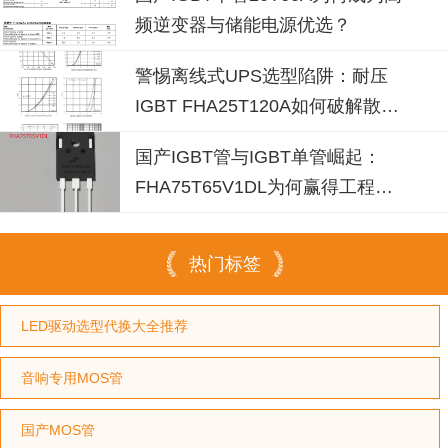
频逆变器与储能电源优选？
警惕离线式UPS选型陷阱：耐压
IGBT FHA25T120A如何破解散热
失效风险？
国产IGBT管与IGBT单管崛起：
FHA75T65V1DL为何赢得工程师
青睐？igbt单管厂家选型参考
热门标签
LED驱动选型代换大全推荐
音响专用MOS管
国产MOS管