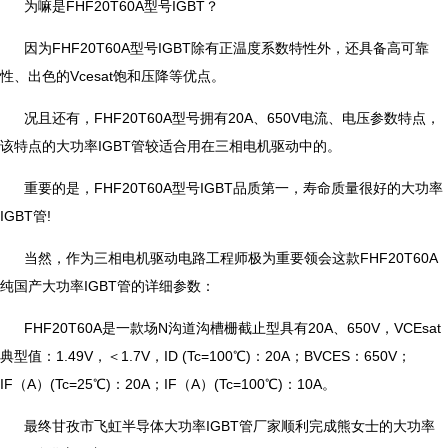
为嘛是FHF20T60A型号IGBT？
因为FHF20T60A型号IGBT除有正温度系数特性外，还具备高可靠
性、出色的Vcesat饱和压降等优点。
况且还有，FHF20T60A型号拥有20A、650V电流、电压参数特点，
该特点的大功率IGBT管较适合用在三相电机驱动中的。
重要的是，FHF20T60A型号IGBT品质第一，寿命质量很好的大功率
IGBT管!
当然，作为三相电机驱动电路工程师极为重要领会这款FHF20T60A
纯国产大功率IGBT管的详细参数：
FHF20T60A是一款场N沟道沟槽栅截止型具有20A、650V，VCEsat
典型值：1.49V，＜1.7V，ID (Tc=100℃)：20A；BVCES：650V；
IF（A）(Tc=25℃)：20A；IF（A）(Tc=100℃)：10A。
最终甘孜市飞虹半导体大功率IGBT管厂家顺利完成熊女士的大功率