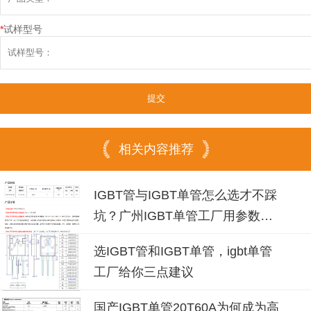
*
试样型号
相关内容推荐
IGBT管与IGBT单管怎么选才不踩
坑？广州IGBT单管工厂用参数说
话
选IGBT管和IGBT单管，igbt单管
工厂给你三点建议
国产IGBT单管20T60A为何成为高