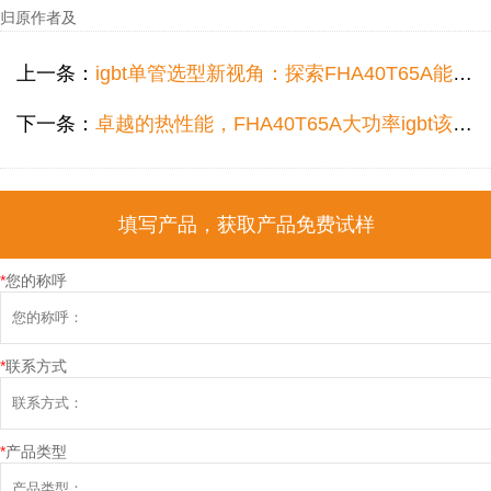
归原作者及
上一条：
igbt单管选型新视角：探索FHA40T65A能怎样提升您的空调性能
下一条：
卓越的热性能，FHA40T65A大功率igbt该如何提升户外储能电源电路稳定性
填写产品，获取产品免费试样
*
您的称呼
*
联系方式
*
产品类型