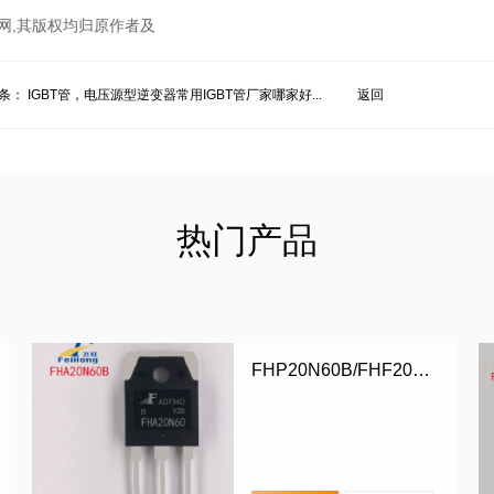
网,其版权均归原作者及
条：
IGBT管，电压源型逆变器常用IGBT管厂家哪家好...
返回
热门产品
FHP20N60B/FHF20N60B/FHA20N60B