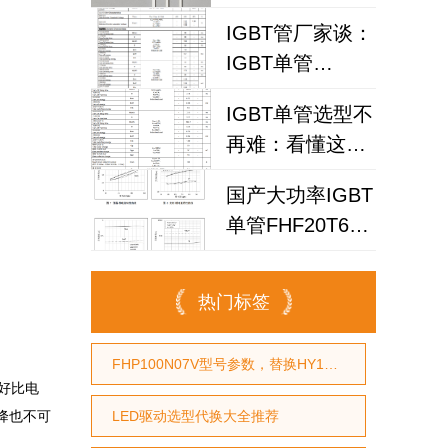
FHA75T65V1DL
风险？
IGBT管厂家谈：
为何赢得工程师
IGBT单管
青睐？igbt单管
FHA40T65A如何
厂家选型参考
IGBT单管选型不
代替仙童
再难：看懂这个
参数，逆变器设
国产大功率IGBT
计效率提升事半
单管FHF20T60A
功倍
限时试样！替代
NCE20TD60BF
热门标签
省成本30%
FHP100N07V型号参数，替换HY1707型号参数，替换RU7088型号参数
，好比电
降也不可
LED驱动选型代换大全推荐