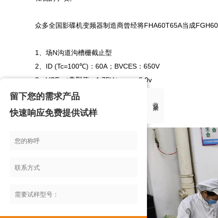
众多全国影碟机变频器制造商曾经将FHA60T65A当成FGH
1、场N沟道沟槽栅截止型

2、ID (Tc=100℃)：60A；BVCES：650V

3、VCEsat典型值：1.75V-typ，＜2.0v

4、TrenchFieldStoptechnology

留下您的需求产品
收起来
5、低开关损耗等

快速响应免费提供试样