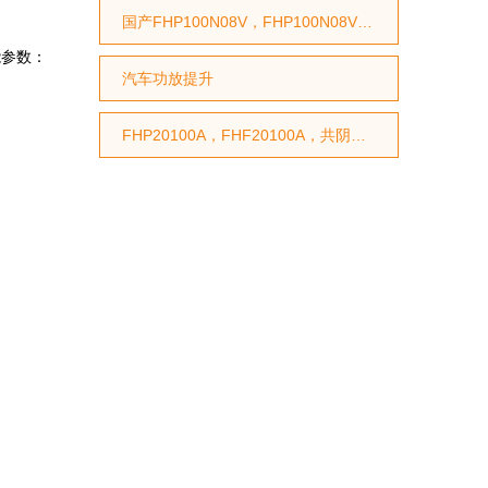
国产FHP100N08V，FHP100N08V国产MOS管，代换STP75NF75型号，代换HY3208型号
参数：

汽车功放提升
FHP20100A，FHF20100A，共阴双芯肖特基，100V|20A肖特基