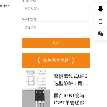
*
产品类型
亦激化
*
试样型号


相关内容推荐
警惕离线式UPS
选型陷阱：耐压
IGBT
国产IGBT管与
FHA25T120A如
IGBT单管崛起：
何破解散热失效