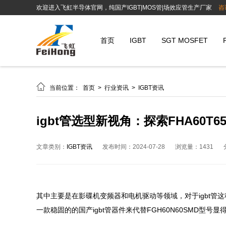
欢迎进入飞虹半导体官网，纯国产IGBT|MOS管|场效应管生产厂家
咨
首页
IGBT
SGT MOSFET

当前位置：
首页
>
行业资讯
>
IGBT资讯
igbt管选型新视角：探索FHA60
文章类别：
IGBT资讯
发布时间：2024-07-28
浏览量：1431
其中主要是在影碟机变频器和电机驱动等领域，对于igbt
一款稳固的的国产igbt管器件来代替FGH60N60SMD型号显