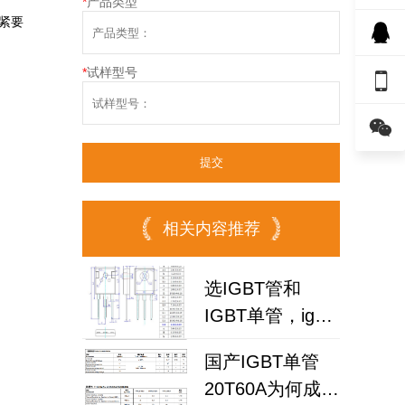
*
产品类型
紧要
*
试样型号


相关内容推荐
选IGBT管和
IGBT单管，igbt
单管工厂给你三
国产IGBT单管
点建议
20T60A为何成为