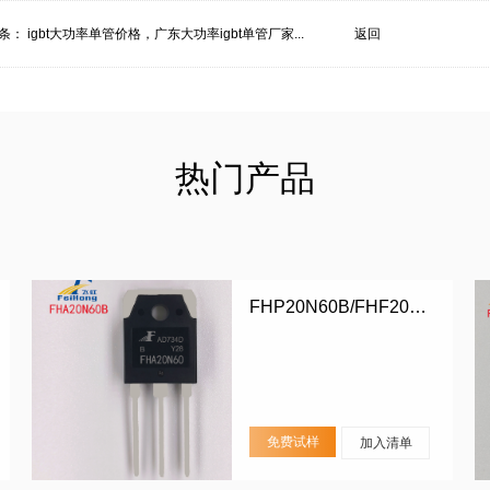
条：
igbt大功率单管价格，广东大功率igbt单管厂家...
返回
热门产品
FHP20N60B/FHF20N60B/FHA20N60B
免费试样
加入清单