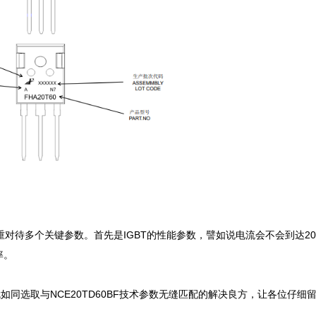
要慎重对待多个关键参数。首先是IGBT的性能参数，譬如说电流会不会到达2
。

品就如同选取与NCE20TD60BF技术参数无缝匹配的解决良方，让各位仔细