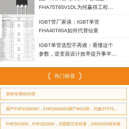
FHA75T65V1DL为何赢得工程师
青睐？igbt单管厂家选型参考
IGBT管厂家谈：IGBT单管
FHA40T65A如何代替仙童
IGBT单管选型不再难：看懂这个
参数，逆变器设计效率提升事半功
倍
热门标签
音响专用MOS管
国产FHP100N08V，FHP100N08V国产MOS管，代换STP75NF75型号，代换HY3208型号
FHP20100A，FHF20100A，共阴双芯肖特基，100V|20A肖特基