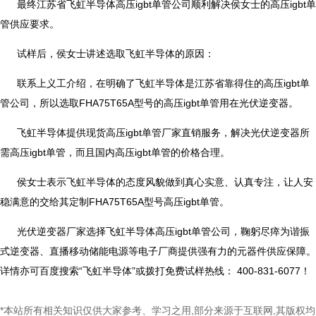
最终江苏省飞虹半导体高压igbt单管公司顺利解决侯女士的高压igbt单
管供应要求。
试样后，侯女士讲述选取飞虹半导体的原因：
联系上义工介绍，在明确了飞虹半导体是江苏省靠得住的高压igbt单
管公司，所以选取FHA75T65A型号的高压igbt单管用在光伏逆变器。
飞虹半导体提供现货高压igbt单管厂家直销服务，解决光伏逆变器所
需高压igbt单管，而且国内高压igbt单管的价格合理。
侯女士表示飞虹半导体的态度风貌做到真心实意、认真专注，让人安
稳满意的交给其定制FHA75T65A型号高压igbt单管。
光伏逆变器厂家选择飞虹半导体高压igbt单管公司，鞠躬尽瘁为谐振
式逆变器、直播移动储能电源等电子厂商提供强有力的元器件供应保障。
详情亦可百度搜索“飞虹半导体”或拨打免费试样热线： 400-831-6077！
*本站所有相关知识仅供大家参考、学习之用,部分来源于互联网,其版权均