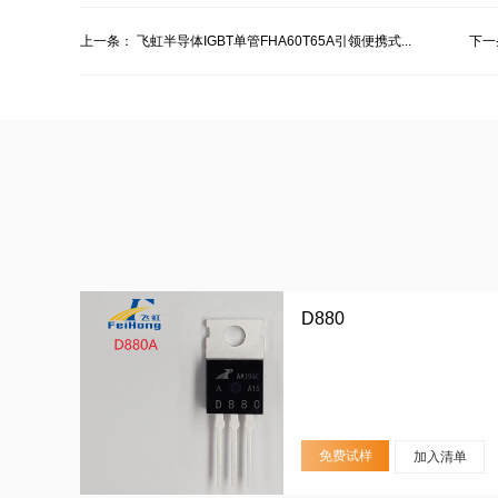
上一条：
飞虹半导体IGBT单管FHA60T65A引领便携式...
下一
D880
免费试样
加入清单