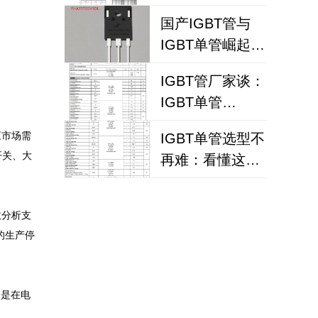
IGBT
国产IGBT管与
FHA25T120A如
IGBT单管崛起：
何破解散热失效
FHA75T65V1DL
风险？
IGBT管厂家谈：
为何赢得工程师
IGBT单管
青睐？igbt单管
FHA40T65A如何
厂家选型参考
应市场需
IGBT单管选型不
代替仙童
开关、大
再难：看懂这个
参数，逆变器设
计效率提升事半
效分析支
功倍
的生产停
论是在电