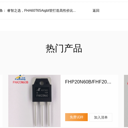
条：
睿智之选，FHA60T65Aigbt管打造高性价比...
返回
热门产品
FHP20N60B/FHF20N60B/FHA20N60B
免费试样
加入清单