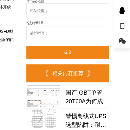
*
产品类型
整体系统
*
试样型号

SFD型

完善的供
相关内容推荐
国产IGBT单管
20T60A为何成为
高频逆变器与储
警惕离线式UPS
能电源优选？
选型陷阱：耐压