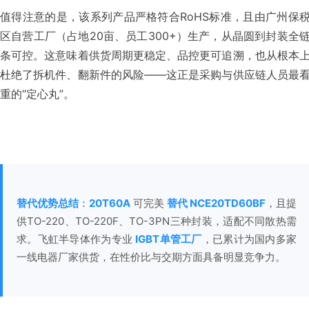
值得注意的是，该系列产品严格符合RoHS标准，且由广州保
区自营工厂（占地20亩、员工300+）生产，从晶圆到封装全
条可控。这意味着供货周期更稳定、品控更可追溯，也从根本
杜绝了拆机件、翻新件的风险——这正是采购与供应链人员最
重的“定心丸”。
替代优势总结
：
20T60A
 可完美 
替代 NCE20TD60BF
，且提
供TO-220、TO-220F、TO-3PN三种封装，适配不同散热需
求。飞虹半导体作为专业 
IGBT单管工厂
，已累计为国内多家
一线电器厂家供货，在性价比与交期方面具备明显竞争力。