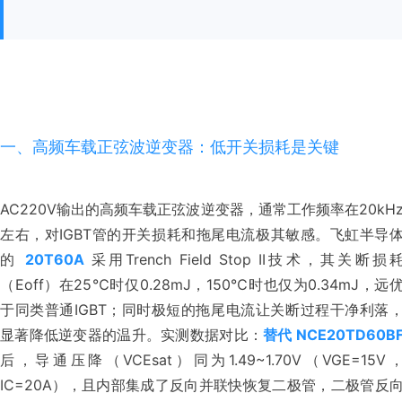
一、高频车载正弦波逆变器：低开关损耗是关键
AC220V输出的高频车载正弦波逆变器，通常工作频率在20kH
左右，对IGBT管的开关损耗和拖尾电流极其敏感。飞虹半导
的 
20T60A
 采用Trench Field Stop II技术，其关断损
（Eoff）在25℃时仅0.28mJ，150℃时也仅为0.34mJ，远
于同类普通IGBT；同时极短的拖尾电流让关断过程干净利落
显著降低逆变器的温升。实测数据对比：
替代 NCE20TD60B
后，导通压降（VCEsat）同为1.49~1.70V（VGE=15V
IC=20A），且内部集成了反向并联快恢复二极管，二极管反