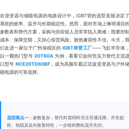
在逆变器与储能电源的电路设计中，IGBT管的选型直接决定
系统的效率、温升与长期稳定性。然而，面对市场上琳琅满目
参数表和替代方案，采购与供应链人员常常陷入两难：既要控
成本、保障交期，又担心假货风险、散热兼容性不佳。今天，
们走进一家位于广州保税区的 
IGBT单管工厂
——飞虹半导体
以一颗热门型号 
20T60A
 为例，看看它如何凭实力替代主流
口型号 
NCE20TD60BF
，成为高频车载正弦波逆变器与户外
能电源的可靠选择。
选型痛点一
：参数复杂，替代时需同时关注导通压降、开关损
耗、热阻及反向恢复特性，一步错则整机温升失控。