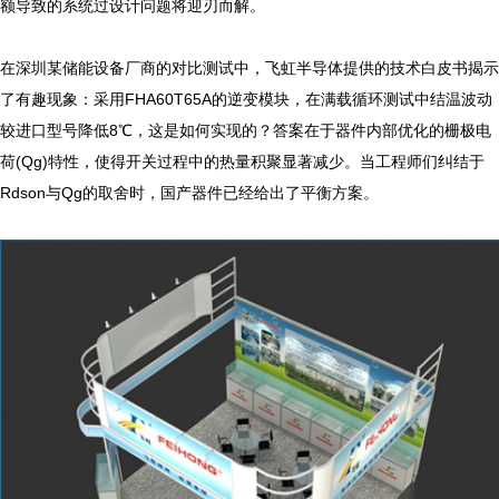
额导致的系统过设计问题将迎刃而解。

在深圳某储能设备厂商的对比测试中，飞虹半导体提供的技术白皮书揭示
了有趣现象：采用FHA60T65A的逆变模块，在满载循环测试中结温波动
较进口型号降低8℃，这是如何实现的？答案在于器件内部优化的栅极电
荷(Qg)特性，使得开关过程中的热量积聚显著减少。当工程师们纠结于
Rdson与Qg的取舍时，国产器件已经给出了平衡方案。
