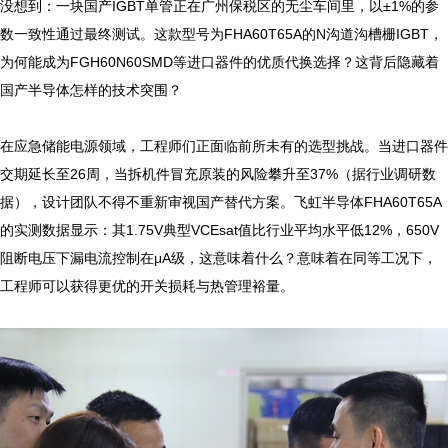
没想到：一块国产IGBT单管正在广州保税区的无尘车间里，以±1%的参
数一致性通过最终测试。这款型号为FHA60T65A的N沟道沟槽栅IGBT，
为何能成为FGH60N60SMD等进口器件的优质代换选择？这背后隐藏着
国产半导体怎样的技术突围？

在应急储能电源领域，工程师们正面临前所未有的选型挑战。当进口器件
交期延长至26周，当拆机件冒充原装的风险攀升至37%（据行业调研数
据），设计团队不得不重新审视国产替代方案。飞虹半导体FHA60T65A
的实测数据显示：其1.75V典型VCEsat值比行业平均水平低12%，650V
阻断电压下漏电流控制在μA级，这意味着什么？意味着在同等工况下，
工程师可以获得更优的开关损耗与热管理裕量。
