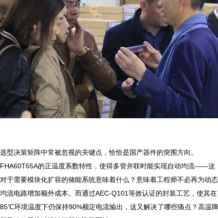
选型决策矩阵中常被忽视的关键点，恰恰是国产器件的突围方向。
FHA60T65A的正温度系数特性，使得多管并联时能实现自动均流——这
对于需要模块化扩容的储能系统意味着什么？意味着工程师不必再为动态
均流电路增加额外成本。而通过AEC-Q101等效认证的封装工艺，使其在
85℃环境温度下仍保持90%额定电流输出，这又解决了哪些痛点？高温