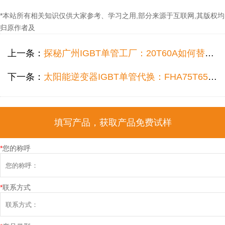
*本站所有相关知识仅供大家参考、学习之用,部分来源于互联网,其版权均
归原作者及
上一条：
探秘广州IGBT单管工厂：20T60A如何替代NCE20TD60BF，成为逆变器优选？
下一条：
太阳能逆变器IGBT单管代换：FHA75T65V1DL能否替代IKW？igbt单管工厂解析
填写产品，获取产品免费试样
*
您的称呼
*
联系方式