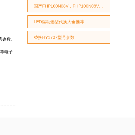
国产FHP100N08V，FHP100N08V国产MOS管，代换STP75NF75型号，代换HY3208型号
LED驱动选型代换大全推荐
替换HY1707型号参数
号参数。
脑等电子