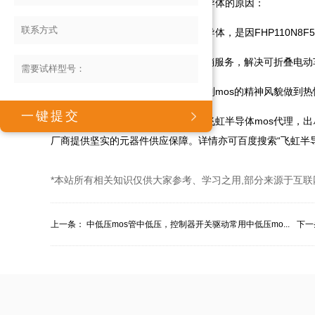
试样后，鲁先生讲述选定飞虹半导体的原因：
鲁先生综合分析处理选定飞虹半导体，是因FHP110N8
飞虹半导体提供现货mos厂家直销服务，解决可折叠电动
鲁先生表示飞虹半导体在直销定制mos的精神风貌做到热情
七台河市可折叠电动车厂家选择飞虹半导体mos代理，出
厂商提供坚实的元器件供应保障。详情亦可百度搜索“飞虹半导体”或
*本站所有相关知识仅供大家参考、学习之用,部分来源于互联
上一条：
中低压mos管中低压，控制器开关驱动常用中低压mo...
下一