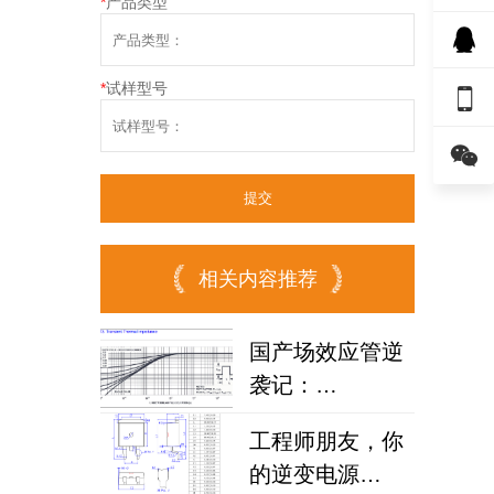
*
产品类型
*
试样型号


相关内容推荐
国产场效应管逆
袭记：
FHP1906V如何
工程师朋友，你
攻克车载逆变器
的逆变电源
散热难题？