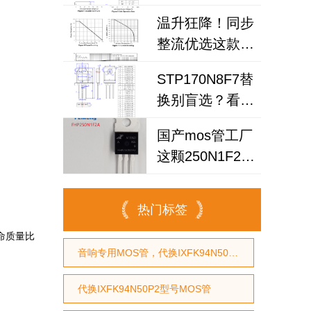
MOSFET选对了
温升狂降！同步
吗？试试国产
整流优选这款场
100N08B！
效应管，场效应
STP170N8F7替
管工厂
换别盲选？看懂
200N6F3A可替
这3点，让你放
换
国产mos管工厂
心用国产MOS管
这颗250N1F2A
替代
场效应管，凭什
么替换英飞凌
热门标签
IPP030N10N3G？
命质量比
音响专用MOS管，代换IXFK94N50P2
代换IXFK94N50P2型号MOS管