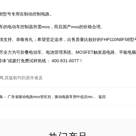
F5B型号专用在制动控制电路。
车的电动车控制器所需mos，而且国产mos的价格合理。
支持、恭敬有礼；希望坚定追求，出售质量比较好的FHP110N8F5B型
尽全力为可折叠电动车、电池管理系统、MOSFET触发器电路、平板电
拨打免费试样热线： 400-831-6077！
网,其版权均归原作者及
条：
广东省驱动电路mos管区别，驱动电路常用中低压mo...
返回