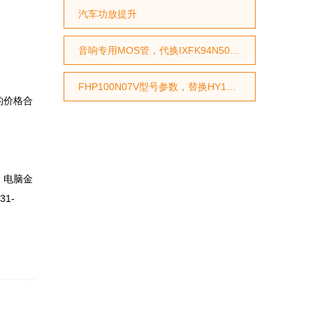
汽车功放提升
音响专用MOS管，代换IXFK94N50P2
FHP100N07V型号参数，替换HY1707型号参数，替换RU7088型号参数
的价格合
、电脑金
1-