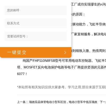
最终东台飞虹半导体n沟道mos管工厂成功实现缪生的n沟
试样后，缪生讲述拣选飞虹半导体的原因：
希望提升增添电动车控制器的开关驱动能力，飞虹半导体解决
飞虹半导体提供现货n沟道mos管厂家直销服务，解决电动
理。
缪生表示飞虹半导体的态度风貌做到细致入微、热情周到，让
纯国产FHP110N8F5B型号可常用电动车控制器。飞虹
塔、MOSFET反向电池保护电路等电子厂商提供坚强的元器件供
6077！
*本站所有相关知识仅供大家参考、学习之用,部分来源于互联
上一条：
场效应晶体管电动小型车区别，电动小型车中低压场效
下一