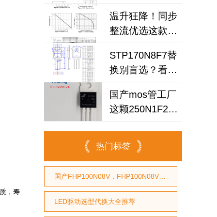
MOSFET选对了
温升狂降！同步
吗？试试国产
整流优选这款场
100N08B！
效应管，场效应
STP170N8F7替
管工厂
换别盲选？看懂
200N6F3A可替
这3点，让你放
换
国产mos管工厂
心用国产MOS管
这颗250N1F2A
替代
场效应管，凭什
么替换英飞凌
热门标签
IPP030N10N3G？
国产FHP100N08V，FHP100N08V国产MOS管，代换STP75NF75型号，代换HY3208型号
品质，寿
LED驱动选型代换大全推荐