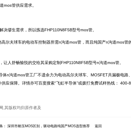
道mos管供应需求。
缪生需求，所以拣选FHP110N8F5B型号mos管。
高尔夫球车的电动车控制器所需n沟道mos管，而且纯国产n沟道mos管
人舒畅愉悦的交给其采购定制FHP110N8F5B型号n沟道mos管。
半导体n沟道mos管工厂不遗余力为电动高尔夫球车、MOSFET共漏极电路
应保障。详情亦可百度搜索“飞虹半导体”或拨打免费试样热线： 400-83
网,其版权均归原作者及
条：
深圳市耐压MOS区别，驱动电路纯国产MOS选型推荐
返回