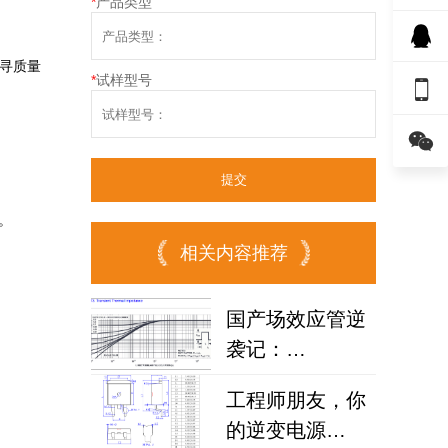
*
产品类型
搜寻质量
*
试样型号


。
相关内容推荐
国产场效应管逆
袭记：
FHP1906V如何
工程师朋友，你
攻克车载逆变器
的逆变电源
散热难题？