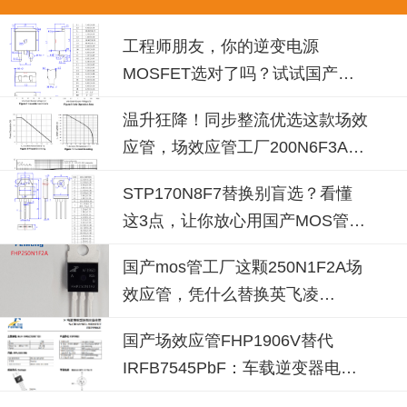
工程师朋友，你的逆变电源
MOSFET选对了吗？试试国产
100N08B！
温升狂降！同步整流优选这款场效
应管，场效应管工厂200N6F3A可
替换
STP170N8F7替换别盲选？看懂
这3点，让你放心用国产MOS管替
代
国产mos管工厂这颗250N1F2A场
效应管，凭什么替换英飞凌
IPP030N10N3G？
国产场效应管FHP1906V替代
IRFB7545PbF：车载逆变器电源
设计的破局之选