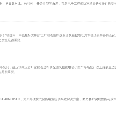
FL2WG为例，从参数对比、热特性、开关性能等角度，帮助电子工程师快速掌握分立器件选
多少？”等疑问，中低压MOSFET工厂能否随即选派团队根据电动汽车等场景筹备符合的
态度也是很重要。
”等疑问，耐压场效应管厂家能否当即调配团队根据电动小型车等场景计议正好的且适
也是很重要。
仙童FGH40N60SFD，为户外便携式储能电源提供高效解决方案，助力客户实现性能与