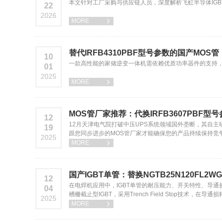
本文针对工厂采购与供应链人员，深度解析飞虹半导体IGBT
22
2026
MORE

替代IRFB4310PBF型号参数的国产MO
10
​一款高性能的家储逆变一体机需依赖优质功率器件的支持，
01
2025
MORE

MOS管厂家推荐：代换IRFB3607PBF型
12
12月天津电气院打破中压UPS系统领域国外垄断，其自
19
跟您同步进步的MOS管厂家才能确保您的产品持续保持竞
2025
MORE

国产IGBT单管：替换NGTB25N120FL
12
在电焊机应用中，IGBT单管的耐压能力、开关特性、导通损
04
槽栅截止型IGBT，采用Trench Field Stop技
2025
MORE
