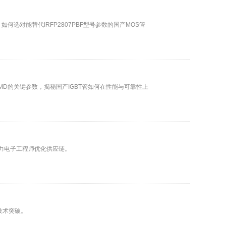
如何选对能替代IRFP2807PBF型号参数的国产MOS管
SMD的关键参数，揭秘国产IGBT管如何在性能与可靠性上
，助力电子工程师优化供应链。
的技术突破。