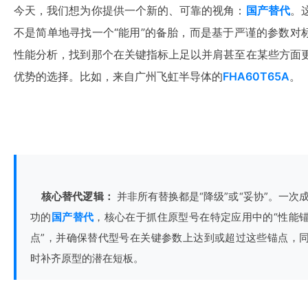
今天，我们想为你提供一个新的、可靠的视角：
国产替代
。
不是简单地寻找一个“能用”的备胎，而是基于严谨的参数对
性能分析，找到那个在关键指标上足以并肩甚至在某些方面
优势的选择。比如，来自广州飞虹半导体的
FHA60T65A
。
核心替代逻辑：
 并非所有替换都是“降级”或“妥协”。一次
功的
国产替代
，核心在于抓住原型号在特定应用中的“性能
点”，并确保替代型号在关键参数上达到或超过这些锚点，