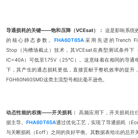
导通损耗的关键——饱和压降（VCEsat）：
 这是影响系统
的核心静态参数。
FHA60T65A
采用先进的Trench Fie
Stop（沟槽场截止）技术，其VCEsat在典型测试条件下
IC=40A）可低至1.75V（25℃）。这意味着在相同的导通
下，其产生的通态损耗更低，直接贡献于整机效率的提升
FGH60N60SMD这类主流型号相比毫不逊色。
动态性能的权衡——开关损耗：
 高频应用下，开关损耗往
据主导。
FHA60T65A
通过优化工艺，实现了导通损耗（Eo
与关断损耗（Eoff）之间的良好平衡。其数据表给出的总开