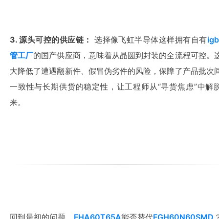
3. 源头可控的供应链：
 选择像飞虹半导体这样拥有自有
ig
管工厂
的国产供应商，意味着从晶圆到封装的全流程可控。
大降低了遭遇翻新件、假冒伪劣件的风险，保障了产品批次
一致性与长期供货的稳定性，让工程师从“寻货焦虑”中解
来。
回到最初的问题，
FHA60T65A
能否替代
FGH60N60SMD