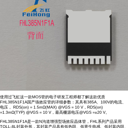
使用过飞虹这一款MOS管的电子研发工程师都了解这款优质
FHL385N1F1A国产场效应管的详细参数：其具有385A、100V的电流、
电压， RDS(on) = 1.5mΩ(MAX) @VGS = 10 V，RDS(on)
=1.3mΩ(TYP) @VGS = 10 V，最高栅源电压@VGS =±20 V。
FHL385N1F1A是一款N沟道增强型场效应晶体管，FHL系列产品采用
TOLL-8L封装外形，其封装产品具有低热阻、低寄生电感、低封装内阻