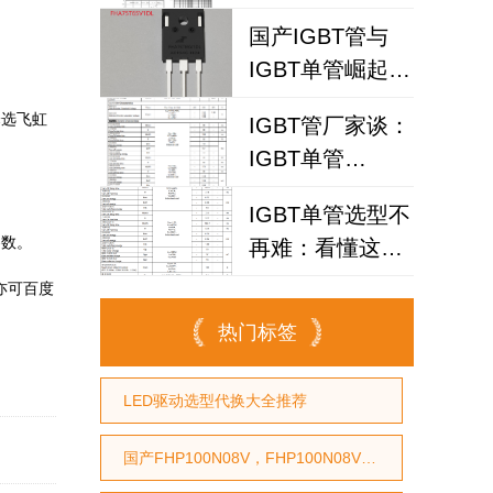
IGBT
国产IGBT管与
FHA25T120A如
IGBT单管崛起：
何破解散热失效
FHA75T65V1DL
风险？
择选飞虹
IGBT管厂家谈：
为何赢得工程师
IGBT单管
青睐？igbt单管
FHA40T65A如何
厂家选型参考
IGBT单管选型不
代替仙童
参数。
再难：看懂这个
参数，逆变器设
亦可百度
计效率提升事半
热门标签
功倍
LED驱动选型代换大全推荐
国产FHP100N08V，FHP100N08V国产MOS管，代换STP75NF75型号，代换HY3208型号