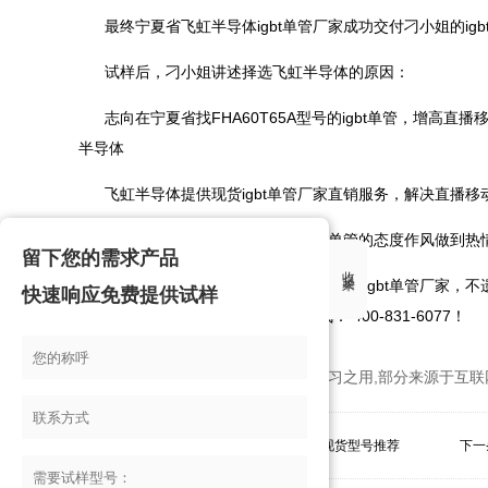
最终宁夏省飞虹半导体igbt单管厂家成功交付刁小姐的ig
试样后，刁小姐讲述择选飞虹半导体的原因：
志向在宁夏省找FHA60T65A型号的igbt单管，增
半导体
飞虹半导体提供现货igbt单管厂家直销服务，解决直播移动
刁小姐表示飞虹半导体在定制igbt单管的态度作风做到热
留下您的需求产品
收起来
直播移动储能电源厂家选择飞虹半导体igbt单管厂家，
快速响应免费提供试样
搜索“飞虹半导体”或拨打免费试样热线： 400-831-6077！
*本站所有相关知识仅供大家参考、学习之用,部分来源于互联
上一条：
igbt高压，无源逆变器高压igbt管现货型号推荐
下一