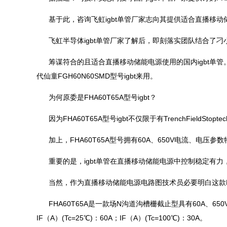
基于此，咨询飞虹igbt单管厂家志向其提供适合直播移动储能
飞虹半导体igbt单管厂家了解后，即刻落实团队结合了
筹谋符合的且适合直播移动储能电源使用的国内igbt单管
代仙童FGH60N60SMD型号igbt来用。
为何原委是FHA60T65A型号igbt？
因为FHA60T65A型号igbt不仅限于有TrenchFieldS
加上，FHA60T65A型号拥有60A、650V电流、电压
重要的是，igbt单管在直播移动储能电源中控制稳定有力
当然，作为直播移动储能电源电路图技术员必要明白这款FHA
FHA60T65A是一款场N沟道沟槽栅截止型具有60A、650V，VCE
IF（A）(Tc=25℃)：60A；IF（A）(Tc=100℃)：30A。