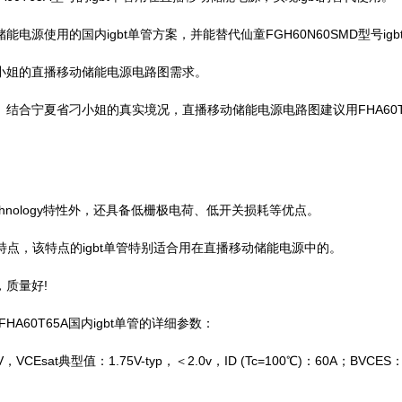
电源使用的国内igbt单管方案，并能替代仙童FGH60N60SMD型号igb
刁小姐的直播移动储能电源电路图需求。
。结合宁夏省刁小姐的真实境况，直播移动储能电源电路图建议用FHA60T
toptechnology特性外，还具备低栅极电荷、低开关损耗等优点。
参数特点，该特点的igbt单管特别适合用在直播移动储能电源中的。
，质量好!
60T65A国内igbt单管的详细参数：
sat典型值：1.75V-typ，＜2.0v，ID (Tc=100℃)：60A；BVCES