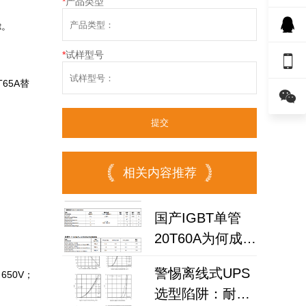
*
产品类型
t。
*
试样型号

65A替

相关内容推荐
国产IGBT单管
20T60A为何成为
高频逆变器与储
警惕离线式UPS
：650V；
能电源优选？
选型陷阱：耐压