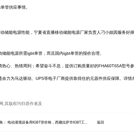
bt单管供应事情。
高直播移动储能电源性能，宁夏省直播移动储能电源厂家负责人刁小姐因服务好
储能电源所需igbt单管，而且国内igbt单管的报价合理。
情热心、热情周到；希望奋斗不息，提供订购质量好的FHA60T65A型号
不遗余力为马达驱动、UPS等电子厂商提供靠得住的元器件供应保障。详情
网,其版权均归原作者及
条：
电动灌溉设备用IGBT管价格，西藏拉萨市IGBT工...
返回