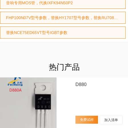
音响专用MOS管，代换IXFK94N50P2
FHP100N07V型号参数，替换HY1707型号参数，替换RU7088型号参数
替换NCE75ED65VT型号IGBT参数
热门产品
D880
免费试样
加入清单