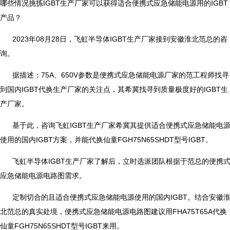
哪些情况挑拣IGBT生产厂家可以获得适合便携式应急储能电源用的IGBT
产品？
2023年08月28日，飞虹半导体IGBT生产厂家接到安徽淮北范总的咨
询。
据描述：75A、650V参数是便携式应急储能电源厂家的范工程师找寻
到国内IGBT代换生产厂家的关注点，其希冀找寻到质量极度好的IGBT生
产厂家。
基于此，咨询飞虹IGBT生产厂家希冀其提供适合便携式应急储能电
使用的国内IGBT方案，并能代换仙童FGH75N65SHDT型号IGBT。
飞虹半导体IGBT生产厂家了解后，立时选派团队根据于范总的便携
应急储能电源电路图需求。
定制切合的且适合便携式应急储能电源使用的国内IGBT。结合安徽
北范总的真实处境，便携式应急储能电源电路图建议用FHA75T65A代换
仙童FGH75N65SHDT型号IGBT来用。