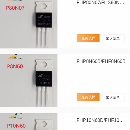
FHP80N07/FHS80N07/FHD80N07
免费试样
加入清单
FHP8N60B/FHF8N60B
免费试样
加入清单
FHP10N60D/FHF10N60D