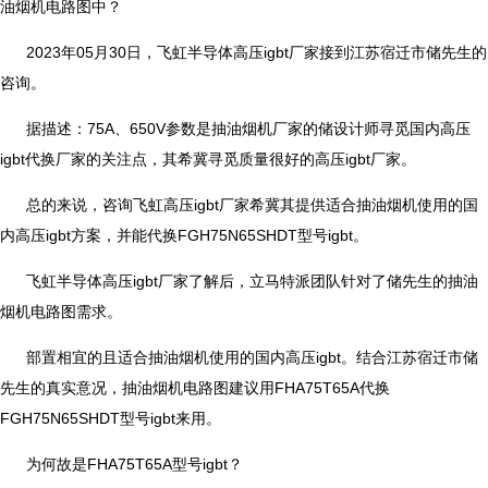
油烟机电路图中？
2023年05月30日，飞虹半导体高压igbt厂家接到江苏宿迁市储先生的
咨询。
据描述：75A、650V参数是抽油烟机厂家的储设计师寻觅国内高压
igbt代换厂家的关注点，其希冀寻觅质量很好的高压igbt厂家。
总的来说，咨询飞虹高压igbt厂家希冀其提供适合抽油烟机使用的国
内高压igbt方案，并能代换FGH75N65SHDT型号igbt。
飞虹半导体高压igbt厂家了解后，立马特派团队针对了储先生的抽油
烟机电路图需求。
部置相宜的且适合抽油烟机使用的国内高压igbt。结合江苏宿迁市储
先生的真实意况，抽油烟机电路图建议用FHA75T65A代换
FGH75N65SHDT型号igbt来用。
为何故是FHA75T65A型号igbt？