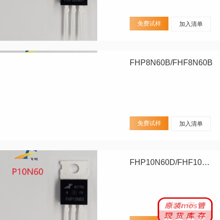
免费试样
加入清单
FHP8N60B/FHF8N60B
免费试样
加入清单
FHP10N60D/FHF10N60D