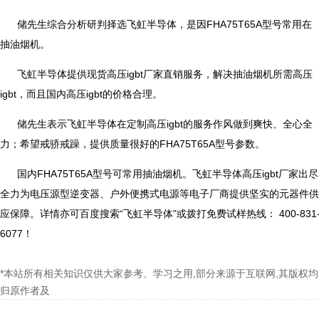
储先生综合分析研判择选飞虹半导体，是因FHA75T65A型号常用在
抽油烟机。
飞虹半导体提供现货高压igbt厂家直销服务，解决抽油烟机所需高压
igbt，而且国内高压igbt的价格合理。
储先生表示飞虹半导体在定制高压igbt的服务作风做到爽快、全心全
力；希望戒骄戒躁，提供质量很好的FHA75T65A型号参数。
国内FHA75T65A型号可常用抽油烟机。飞虹半导体高压igbt厂家出尽
全力为电压源型逆变器、户外便携式电源等电子厂商提供坚实的元器件供
应保障。详情亦可百度搜索“飞虹半导体”或拨打免费试样热线： 400-831
6077！
*本站所有相关知识仅供大家参考、学习之用,部分来源于互联网,其版权均
归原作者及