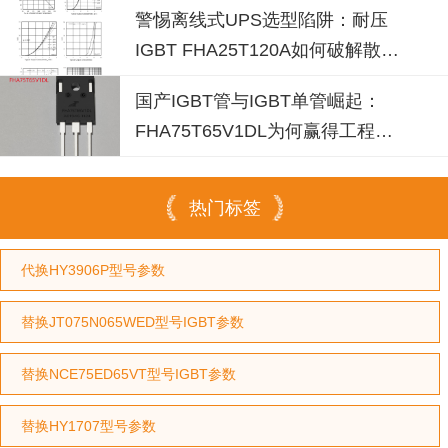
警惕离线式UPS选型陷阱：耐压
IGBT FHA25T120A如何破解散热
失效风险？
国产IGBT管与IGBT单管崛起：
FHA75T65V1DL为何赢得工程师
青睐？igbt单管厂家选型参考
热门标签
代换HY3906P型号参数
替换JT075N065WED型号IGBT参数
替换NCE75ED65VT型号IGBT参数
替换HY1707型号参数