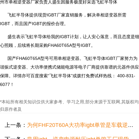
州市单相逆变器厂家负责人盛生因服务极度好采选飞虹半导体
飞虹半导体提供现货IGBT厂家直销服务，解决单相逆变器所需
IGBT，而且国产IGBT的报价合理。
盛生表示飞虹半导体给我的IGBT计划，让人安心落意，而且态度是
心照顾，后续将长期采购FHA60T65A型号IGBT。
国产FHA60T65A型号可用单相逆变器。飞虹半导体IGBT厂家努力为
谐振式逆变器、大功率便携式储能电源等电子厂商提供靠谱的元器件供应
保障。详情亦可百度搜索“飞虹半导体”或拨打免费试样热线： 400-831-
6077！
*本站所有相关知识仅供大家参考、学习之用,部分来源于互联网,其版权均
归原作者及
上一条：
为何FHF20T60A大功率igbt单管是车载逆变器电路的理想选择