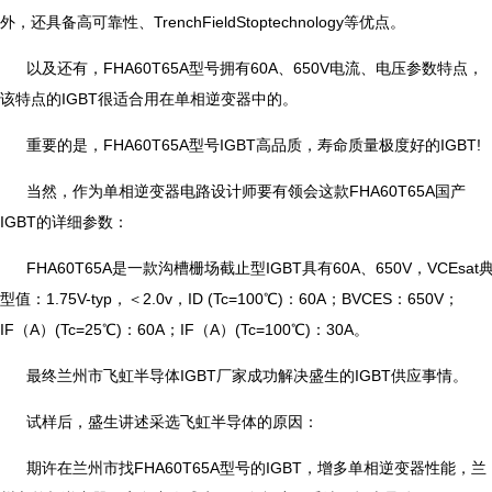
外，还具备高可靠性、TrenchFieldStoptechnology等优点。
以及还有，FHA60T65A型号拥有60A、650V电流、电压参数特点，
该特点的IGBT很适合用在单相逆变器中的。
重要的是，FHA60T65A型号IGBT高品质，寿命质量极度好的IGBT!
当然，作为单相逆变器电路设计师要有领会这款FHA60T65A国产
IGBT的详细参数：
FHA60T65A是一款沟槽栅场截止型IGBT具有60A、650V，VCEsat
型值：1.75V-typ，＜2.0v，ID (Tc=100℃)：60A；BVCES：650V；
IF（A）(Tc=25℃)：60A；IF（A）(Tc=100℃)：30A。
最终兰州市飞虹半导体IGBT厂家成功解决盛生的IGBT供应事情。
试样后，盛生讲述采选飞虹半导体的原因：
期许在兰州市找FHA60T65A型号的IGBT，增多单相逆变器性能，兰