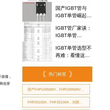
IGBT
国产IGBT管与
FHA25T120A如
IGBT单管崛起：
何破解散热失效
FHA75T65V1DL
风险？
IGBT管厂家谈：
为何赢得工程师
IGBT单管
青睐？igbt单管
FHA40T65A如何
厂家选型参考
IGBT单管选型不
代替仙童
再难：看懂这个
参数，逆变器设
计效率提升事半
热门标签
功倍
不容缓，
)和击穿
国产FHP100N08V，FHP100N08V国产MOS管，代换STP75NF75型号，代换HY3208型号
FHP20100A，FHF20100A，共阴双芯肖特基，100V|20A肖特基