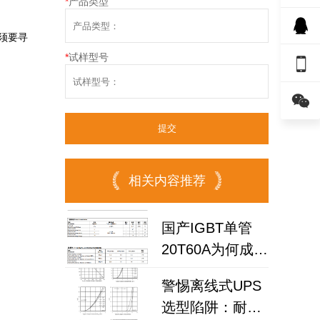
*
产品类型
须要寻
*
试样型号


相关内容推荐
国产IGBT单管
20T60A为何成为
高频逆变器与储
警惕离线式UPS
能电源优选？
选型陷阱：耐压