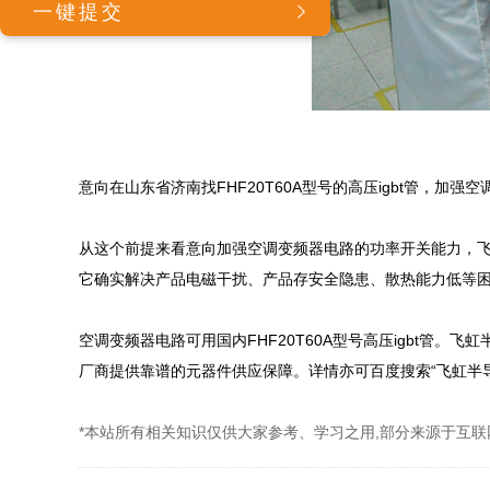
意向在山东省济南找FHF20T60A型号的高压igbt管，
从这个前提来看意向加强空调变频器电路的功率开关能力，飞虹半导体
它确实解决产品电磁干扰、产品存安全隐患、散热能力低等困
空调变频器电路可用国内FHF20T60A型号高压igbt管。
厂商提供靠谱的元器件供应保障。详情亦可百度搜索“飞虹半导体”或
*本站所有相关知识仅供大家参考、学习之用,部分来源于互联