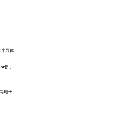
半导体

bt管，
源等电子