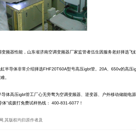
加强空调变频器性能，山东省济南空调变频器厂家监管者伍生因服务老好择选飞虹
非常介绍择选FHF20T60A型号高压igbt管。20A、650v的高压ig
难。

飞虹半导体高压igbt管工厂心无旁骛为空调变频器、逆变器、户外移动储能电
拨打免费试样热线： 400-831-6077！
网,其版权均归原作者及