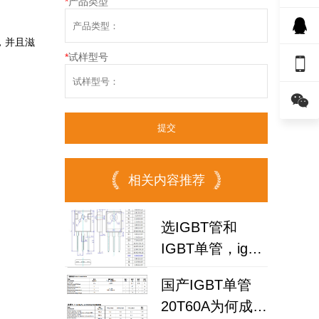
*
产品类型
，并且滋
*
试样型号


相关内容推荐
选IGBT管和
IGBT单管，igbt
单管工厂给你三
国产IGBT单管
点建议
20T60A为何成为