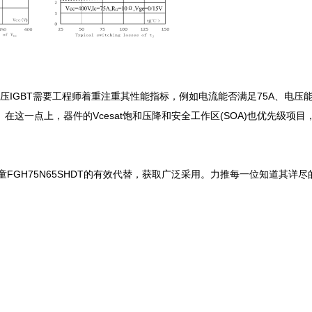
号高压IGBT需要工程师着重注重其性能指标，例如电流能否满足75A、电压
在这一点上，器件的Vcesat饱和压降和安全工作区(SOA)也优先级项目
童FGH75N65SHDT的有效代替，获取广泛采用。力推每一位知道其详