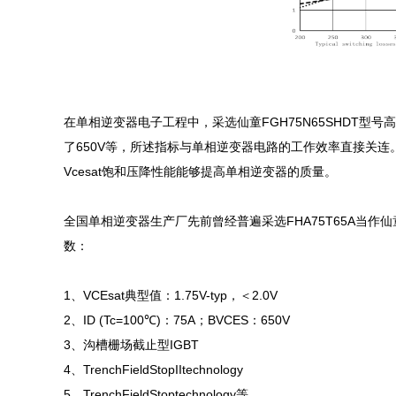
在单相逆变器电子工程中，采选仙童FGH75N65SHDT型
了650V等，所述指标与单相逆变器电路的工作效率直接关连。
Vcesat饱和压降性能能够提高单相逆变器的质量。

全国单相逆变器生产厂先前曾经普遍采选FHA75T65A当作仙
数：

1、VCEsat典型值：1.75V-typ，＜2.0V

2、ID (Tc=100℃)：75A；BVCES：650V

3、沟槽栅场截止型IGBT

4、TrenchFieldStopIItechnology

5、TrenchFieldStoptechnology等
