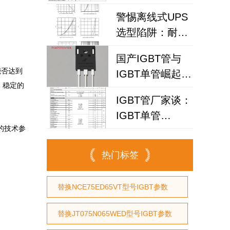
高频逆变器与储
警惕离线式UPS
能电源优选？
选型陷阱：耐压
IGBT
国产IGBT管与
FHA25T120A如
能否达到
IGBT单管崛起：
何破解散热失效
，稳定的
FHA75T65V1DL
风险？
IGBT管厂家谈：
为何赢得工程师
IGBT单管
青睐？igbt单管
尽的技术参
FHA40T65A如何
厂家选型参考
代替仙童
热门标签
替换NCE75ED65VT型号IGBT参数
替换JT075N065WED型号IGBT参数