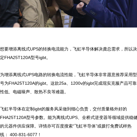
想要增添离线式UPS的转换电流能力，飞虹半导体解决龚总需求，所以决
定FHA25T120A型号igbt。

为增添离线式UPS电路的转换电流性能，飞虹半导体非常愿意推荐采用型
号为FHA25T120A的igbt。这款25a、1200v的igbt完成现实克服产品可靠
性低、电磁噪声、散热不良等难题。

飞虹半导体在定制igbt的服务风采做到细心负责，交付质量格外好的
FHA25T120A型号参数。能为离线式UPS、全桥式逆变器等领域提供稳
的元器件供应保障。详情亦可百度搜索“飞虹半导体”或拨打免费试样热
线： 400-831-6077！