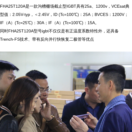
FHA25T120A是一款沟槽栅场截止型IGBT具有25a、1200v，VCEsat典
型值：2.05V-typ，＜2.45V，ID (Tc=100℃)：25A；BVCES：1200V；
IF（A）(Tc=25℃)：30A；IF（A）(Tc=100℃)：15A。

同时FHA25T120A型号igbt不仅仅是有正温度系数特性外，还具备
Trench-FS技术、带有反向并行快恢复二极管等优点
