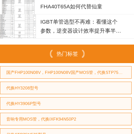
FHA40T65A如何代替仙童
IGBT单管选型不再难：看懂这个
参数，逆变器设计效率提升事半功
倍
热门标签
国产FHP100N08V，FHP100N08V国产MOS管，代换STP75NF75型号，代换HY3208型号
代换HY3208型号
代换HY3906P型号
音响专用MOS管，代换IXFK94N50P2