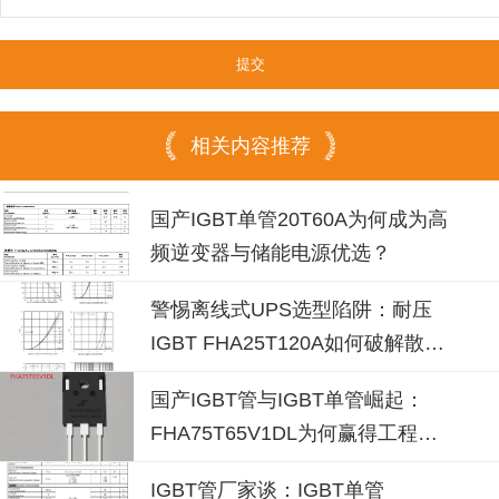
相关内容推荐
国产IGBT单管20T60A为何成为高
频逆变器与储能电源优选？
警惕离线式UPS选型陷阱：耐压
IGBT FHA25T120A如何破解散热
失效风险？
国产IGBT管与IGBT单管崛起：
FHA75T65V1DL为何赢得工程师
青睐？igbt单管厂家选型参考
IGBT管厂家谈：IGBT单管