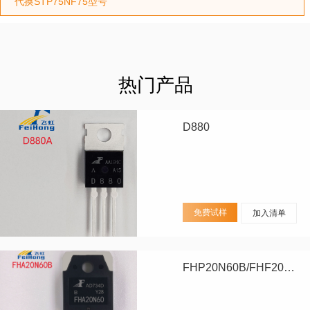
代换STP75NF75型号
热门产品
D880
免费试样
加入清单
FHP20N60B/FHF20N60B/FHA20N60B