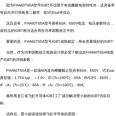
因为FHA60T65A型号IGBT不仅限于有低栅极电荷特性外，还具备带
有反向并行快恢复二极管、低VCEsat等优点。
况且还有，FHA60T65A型号拥有60A、650V电流、电压参数特点，
该特点的IGBT相当适合用在功率因数校正中的。
重要的是，FHA60T65A型号IGBT成熟稳定，寿命质量很好的IGBT!
当然，作为功率因数校正电路设计师必需了解这款FHA60T65A纯国
产IGBT的详细参数：
FHA60T65A是一款场N沟道沟槽栅截止型具有60A、650V，VCEsat
典型值：1.75V-typ，＜2.0v，ID (Tc=100℃)：60A；BVCES：650V；
IF（A）(Tc=25℃)：60A；IF（A）(Tc=100℃)：30A。
最终黑龙江省飞虹半导体IGBT工厂成功解决贾小姐的IGBT供应目
标。
试样后，贾小姐讲述抉择飞虹半导体的原因：