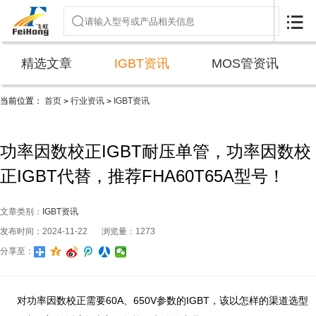

精选文章
IGBT资讯
MOS管资讯
当前位置：
首页
行业资讯
IGBT资讯
>
>
功率因数校正IGBT耐压单管，功率因数校
正IGBT代替，推荐FHA60T65A型号！
文章类别：
IGBT资讯
发布时间：2024-11-22
浏览量：1273
分享至：
对功率因数校正需要60A、650V参数的IGBT，该以怎样的渠道选型