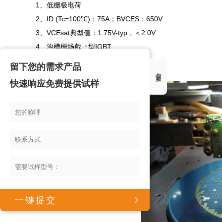
1、低栅极电荷

2、ID (Tc=100℃)：75A；BVCES：650V

3、VCEsat典型值：1.75V-typ，＜2.0V

4、沟槽栅场截止型IGBT

5、低开关损耗等

留下您的需求产品
收起来
快速响应免费提供试样