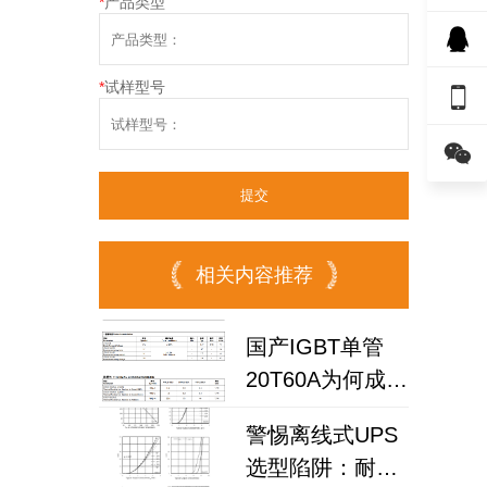
*
产品类型
*
试样型号


相关内容推荐
国产IGBT单管
20T60A为何成为
高频逆变器与储
警惕离线式UPS
能电源优选？
选型陷阱：耐压