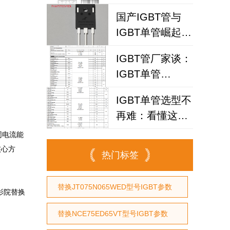
IGBT
国产IGBT管与
FHA25T120A如
IGBT单管崛起：
何破解散热失效
FHA75T65V1DL
风险？
IGBT管厂家谈：
为何赢得工程师
IGBT单管
青睐？igbt单管
FHA40T65A如何
厂家选型参考
IGBT单管选型不
代替仙童
再难：看懂这个
参数，逆变器设
同电流能
计效率提升事半
核心方
热门标签
功倍
替换JT075N065WED型号IGBT参数
庭影院替换
替换NCE75ED65VT型号IGBT参数