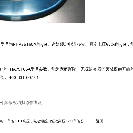
HA75T65A的igbt。这款额定电流75安、额定电压650v的igbt，
好的FHA75T65A型号参数。能为家庭影院、无源逆变器等领域提供可靠
0-831-6077！

网,其版权均归原作者及
条：
单管IGBT高压，电动螺丝刀驱动高压IGBT单管公...
返回