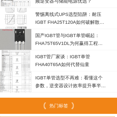
频逆变器与储能电源优选？
警惕离线式UPS选型陷阱：耐压
IGBT FHA25T120A如何破解散热
失效风险？
国产IGBT管与IGBT单管崛起：
FHA75T65V1DL为何赢得工程师
青睐？igbt单管厂家选型参考
IGBT管厂家谈：IGBT单管
FHA40T65A如何代替仙童
IGBT单管选型不再难：看懂这个
参数，逆变器设计效率提升事半功
倍
热门标签