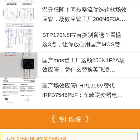
100N08B！
温升狂降！同步整流优选这款场效
应管，场效应管工厂200N6F3A可
替换
STP170N8F7替换别盲选？看懂
这3点，让你放心用国产MOS管替
代
国产mos管工厂这颗250N1F2A场
效应管，凭什么替换英飞凌
IPP030N10N3G？
国产场效应管FHP1906V替代
IRFB7545PbF：车载逆变器电源
设计的破局之选
热门标签
代换IXFK94N50P2型号MOS管