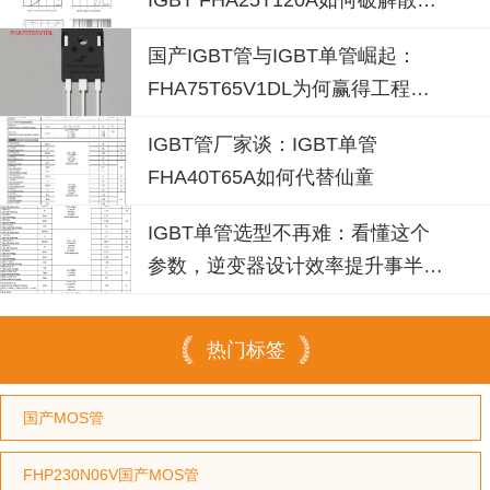
失效风险？
国产IGBT管与IGBT单管崛起：
FHA75T65V1DL为何赢得工程师
青睐？igbt单管厂家选型参考
IGBT管厂家谈：IGBT单管
FHA40T65A如何代替仙童
IGBT单管选型不再难：看懂这个
参数，逆变器设计效率提升事半功
倍
热门标签
国产MOS管
FHP230N06V国产MOS管