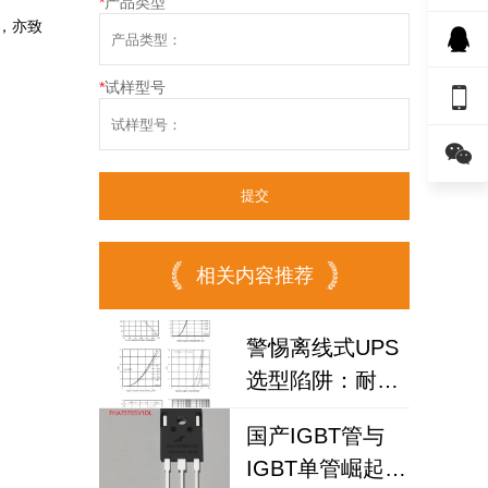
*
产品类型
，亦致
*
试样型号


相关内容推荐
警惕离线式UPS
选型陷阱：耐压
IGBT
国产IGBT管与
FHA25T120A如
IGBT单管崛起：
何破解散热失效