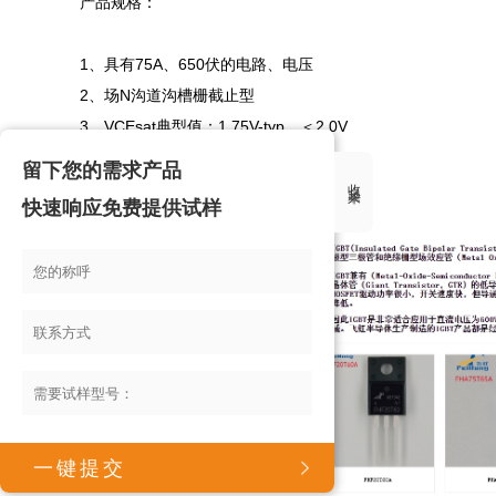
产品规格：

1、具有75A、650伏的电路、电压

2、场N沟道沟槽栅截止型

3、VCEsat典型值：1.75V-typ，＜2.0V

4、拖尾电流非常短

留下您的需求产品
收起来
5、TrenchFieldStoptechnology等

快速响应免费提供试样