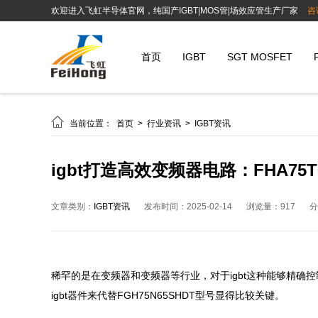
欢迎进入飞虹半导体官网，纯国产IGBT|MOS管|场效应管生产厂家
咨
首页
IGBT
SGT MOSFET

当前位置：
首页
>
行业资讯
>
IGBT资讯
igbt打造高效变频器电路：FHA75T
文章类别：
IGBT资讯
发布时间：2025-02-14
浏览量：917
分
稀罕的是在变频器和变频器等行业，对于igbt这种能够精
igbt器件来代替FGH75N65SHDT型号显得比较关键。
