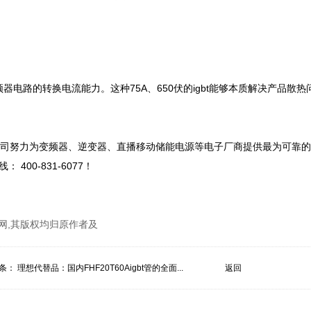
变频器电路的转换电流能力。这种75A、650伏的igbt能够本质解决产品散
igbt公司努力为变频器、逆变器、直播移动储能电源等电子厂商提供最为可靠
0-831-6077！

网,其版权均归原作者及
条：
理想代替品：国内FHF20T60Aigbt管的全面...
返回