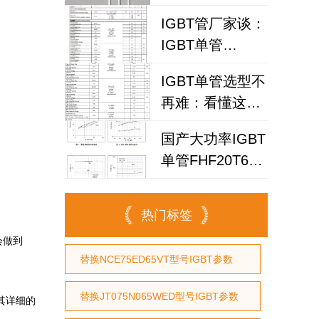
FHA75T65V1DL
风险？
IGBT管厂家谈：
为何赢得工程师
IGBT单管
青睐？igbt单管
FHA40T65A如何
厂家选型参考
IGBT单管选型不
代替仙童
再难：看懂这个
参数，逆变器设
国产大功率IGBT
计效率提升事半
单管FHF20T60A
功倍
限时试样！替代
NCE20TD60BF
热门标签
省成本30%
会做到
替换NCE75ED65VT型号IGBT参数
替换JT075N065WED型号IGBT参数
重其详细的