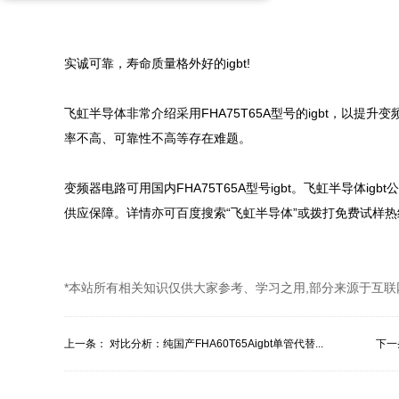
实诚可靠，寿命质量格外好的igbt!

飞虹半导体非常介绍采用FHA75T65A型号的igbt，以提升
率不高、可靠性不高等存在难题。

变频器电路可用国内FHA75T65A型号igbt。飞虹半导体
供应保障。详情亦可百度搜索“飞虹半导体”或拨打免费试样热线： 40
*本站所有相关知识仅供大家参考、学习之用,部分来源于互联
上一条：
对比分析：纯国产FHA60T65Aigbt单管代替...
下一