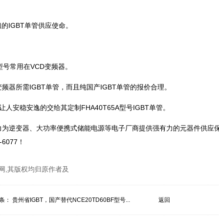
的IGBT单管供应使命。
型号常用在VCD变频器。
频器所需IGBT单管，而且纯国产IGBT单管的报价合理。
安稳安逸的交给其定制FHA40T65A型号IGBT单管。
努力为逆变器、大功率便携式储能电源等电子厂商提供强有力的元器件供应
6077！
网,其版权均归原作者及
条：
贵州省IGBT，国产替代NCE20TD60BF型号...
返回