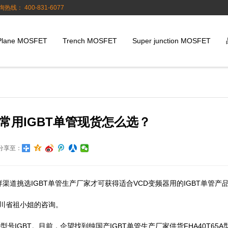
询热线： 400-831-6077
Plane MOSFET
Trench MOSFET
Super junction MOSFET
器常用IGBT单管现货怎么选？
分享至：
样渠道挑选IGBT单管生产厂家才可获得适合VCD变频器用的IGBT单管产
到四川省祖小姐的咨询。
型号IGBT。目前，企望找到纯国产IGBT单管生产厂家供货FHA40T65A