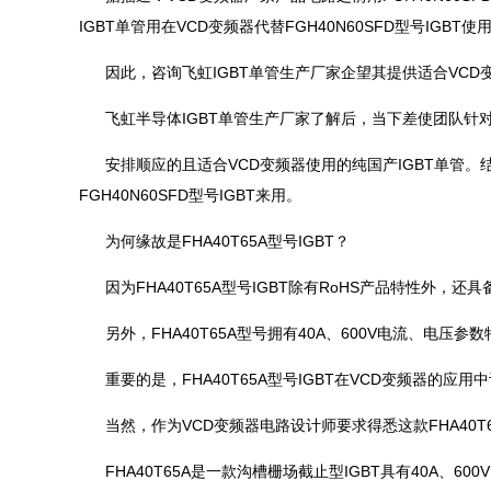
IGBT单管用在VCD变频器代替FGH40N60SFD型号IGBT使
因此，咨询飞虹IGBT单管生产厂家企望其提供适合VCD变频
飞虹半导体IGBT单管生产厂家了解后，当下差使团队针
安排顺应的且适合VCD变频器使用的纯国产IGBT单管。结
FGH40N60SFD型号IGBT来用。
为何缘故是FHA40T65A型号IGBT？
因为FHA40T65A型号IGBT除有RoHS产品特性外，
另外，FHA40T65A型号拥有40A、600V电流、电压
重要的是，FHA40T65A型号IGBT在VCD变频器的应
当然，作为VCD变频器电路设计师要求得悉这款FHA40T
FHA40T65A是一款沟槽栅场截止型IGBT具有40A、600V，VC