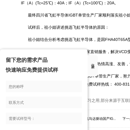
IF（A）(Tc=25℃)：40A；IF（A）(Tc=100℃)：20A。
最终四川省飞虹半导体IGBT单管生产厂家顺利落实祖小姐
试样后，祖小姐讲述挑选飞虹半导体的原因：
祖小姐结合分析考虑挑选飞虹半导体，是因FHA40T65A
飞虹半导体提供现货IGBT单管厂家直销服务，解决VCD变
留下您的需求产品
收起来
祖小姐表示飞虹半导体的服务风采做到热情高涨、友善，让人
快速响应免费提供试样
VCD变频器厂家选择飞虹半导体IGBT单管生产厂家，
情亦可百度搜索“飞虹半导体”或拨打免费试样热线： 400-831-
*本站所有相关知识仅供大家参考、学习之用,部分来源于互联
上一条：
沈阳市IGBT单管价格，电动砂轮机马达驱动国产IG...
下一