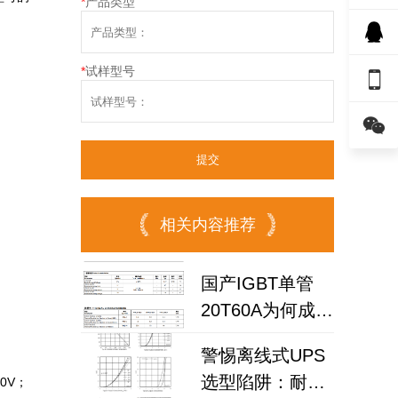
*
产品类型
。
*
试样型号


相关内容推荐
国产IGBT单管
20T60A为何成为
高频逆变器与储
警惕离线式UPS
能电源优选？
选型陷阱：耐压
00V；