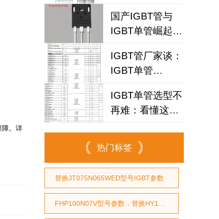
IGBT
国产IGBT管与
FHA25T120A如
IGBT单管崛起：
何破解散热失效
FHA75T65V1DL
风险？
IGBT管厂家谈：
为何赢得工程师
IGBT单管
青睐？igbt单管
FHA40T65A如何
厂家选型参考
IGBT单管选型不
代替仙童
再难：看懂这个
参数，逆变器设
保障。详
计效率提升事半
热门标签
功倍
替换JT075N065WED型号IGBT参数
FHP100N07V型号参数，替换HY1707型号参数，替换RU7088型号参数