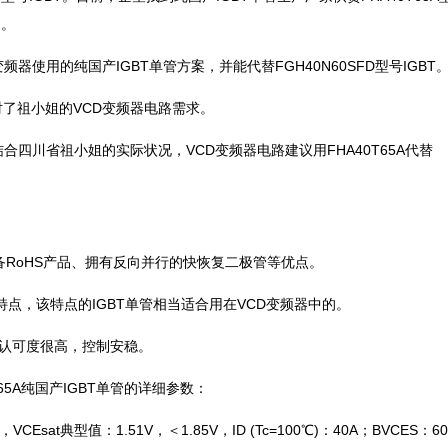
用。
器使用的纯国产IGBT单管方案，并能代替FGH40N60SFD型号IGBT
对了祖小姐的VCD变频器电路需求。
合四川省祖小姐的实际状况，VCD变频器电路建议用FHA40T65A代替
还具备RoHS产品、拥有反向并行的快恢复二极管等优点。
参数特点，该特点的IGBT单管相当适合用在VCD变频器中的。
用中认可度很高，控制安稳。
65A纯国产IGBT单管的详细参数：
Esat典型值：1.51V，＜1.85V，ID (Tc=100℃)：40A；BVCES：6