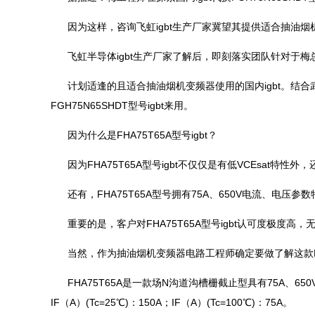
因为这样，咨询飞虹igbt生产厂家冀望其提供适合抽油烟机变频
飞虹半导体igbt生产厂家了解后，即刻落实团队针对于
计划适逢的且适合抽油烟机变频器使用的国内igbt。结合
FGH75N65SHDT型号igbt来用。
因为什么是FHA75T65A型号igbt？
因为FHA75T65A型号igbt不仅仅是有低VCEsat特性
还有，FHA75T65A型号拥有75A、650V电流、电压
重要的是，客户对FHA75T65A型号igbt认可度极度高，无
当然，作为抽油烟机变频器电路工程师确定要做了解这款FHA
FHA75T65A是一款场N沟道沟槽栅截止型具有75A、650V，VC
IF（A）(Tc=25℃)：150A；IF（A）(Tc=100℃)：75A。