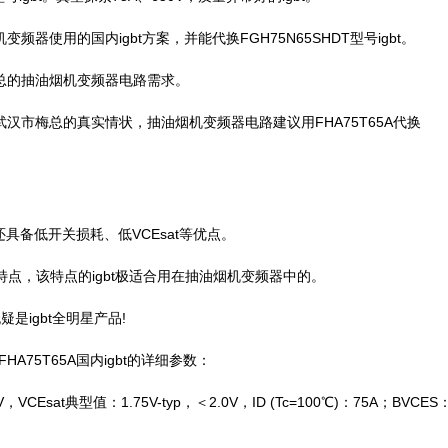
器使用的国内igbt方案，并能代换FGH75N65SHDT型号igbt。
梅总的抽油烟机变频器电路需求。
武汉市梅总的真实情状，抽油烟机变频器电路建议用FHA75T65A代换
外，还具备低开关损耗、低VCEsat等优点。
参数特点，该特点的igbt极适合用在抽油烟机变频器中的。
疑是igbt全明星产品!
75T65A国内igbt的详细参数：
Esat典型值：1.75V-typ，＜2.0V，ID (Tc=100℃)：75A；BVCES