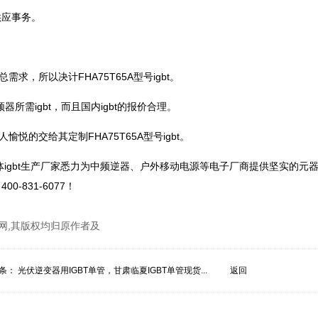
供应事务。
，所以决计FHA75T65A型号igbt。
所需igbt，而且国内igbt的报价合理。
的交给其定制FHA75T65A型号igbt。
导体igbt生产厂家悉力为中频逆器、户外移动电源等电子厂商提供坚实的元
-831-6077！
网,其版权均归原作者及
条：
光伏逆变器用IGBT单管，甘肃临夏IGBT单管现货...
返回