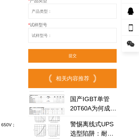
*
产品类型
*
试样型号


相关内容推荐
国产IGBT单管
20T60A为何成为
高频逆变器与储
警惕离线式UPS
：650V；
能电源优选？
选型陷阱：耐压