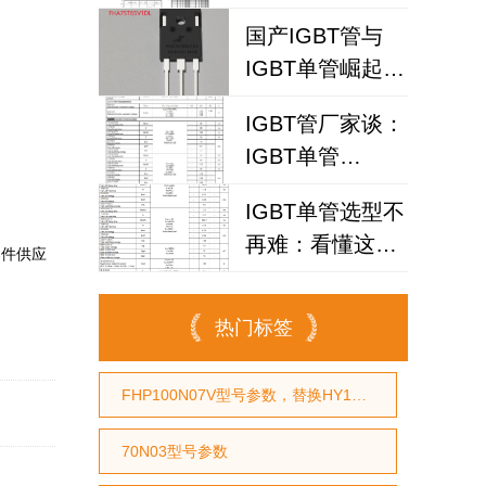
IGBT
国产IGBT管与
FHA25T120A如
IGBT单管崛起：
何破解散热失效
FHA75T65V1DL
风险？
IGBT管厂家谈：
为何赢得工程师
IGBT单管
青睐？igbt单管
FHA40T65A如何
厂家选型参考
IGBT单管选型不
代替仙童
再难：看懂这个
器件供应
参数，逆变器设
计效率提升事半
热门标签
功倍
FHP100N07V型号参数，替换HY1707型号参数，替换RU7088型号参数
70N03型号参数