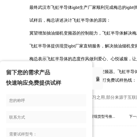
最终武汉市飞虹半导体igbt生产厂家顺利完成梅总的igbt
试样后，梅总讲述决计飞虹半导体的原因：
冀望增加抽油烟机变频器的控制能力，飞虹半导体解决梅总需求
飞虹半导体提供现货igbt厂家直销服务，解决抽油烟机变频器
梅总表示飞虹半导体的态度作风做到爱心、心悦诚服，让人愉悦
国内FHA75T65A型号可常用抽油烟机变频器。飞虹半
留下您的需求产品
收起来
保障。详情亦可百度搜索“飞虹半导体”或拨打免费试样热线： 400
快速响应免费提供试样
*本站所有相关知识仅供大家参考、学习之用,部分来源于互联
上一条：
igbt大功率，录像机变频器igbt单管现货型号推...
下一