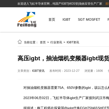
欢迎进入飞虹半导体官网，纯国产IGBT|MOS管|场效应管生产厂家
咨
首页
IGBT
SGT MOSFET

当前位置：
首页
>
行业资讯
>
IGBT资讯
高压igbt，抽油烟机变频器igbt现
文章类别：
IGBT资讯
发布时间：2023-12-27
浏览量：1606
对抽油烟机变频器需要75A、650V参数的igbt，该以
2023年06月02日，飞虹半导体igbt生产厂家接到武汉
据描述：梅工程师在探索国内igbt代换FGH75N65SHDT型