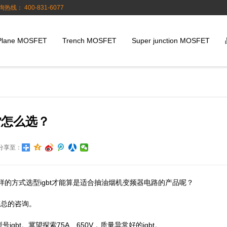
询热线： 400-831-6077
Plane MOSFET
Trench MOSFET
Super junction MOSFET
货怎么选？
分享至：
怎么样的方式选型igbt才能算是适合抽油烟机变频器电路的产品呢？
市梅总的咨询。
号igbt。冀望探索75A、650V，质量异常好的igbt。