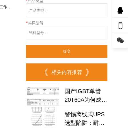
*
产品类型
工作，
*
试样型号


相关内容推荐
国产IGBT单管
20T60A为何成为
高频逆变器与储
警惕离线式UPS
能电源优选？
选型陷阱：耐压