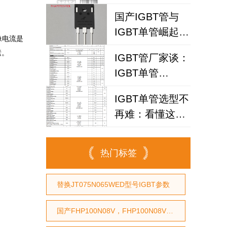
IGBT
国产IGBT管与
FHA25T120A如
IGBT单管崛起：
何破解散热失效
像电流是
FHA75T65V1DL
风险？
。

IGBT管厂家谈：
为何赢得工程师
IGBT单管
青睐？igbt单管
FHA40T65A如何
厂家选型参考
IGBT单管选型不
代替仙童
再难：看懂这个
参数，逆变器设
计效率提升事半
热门标签
功倍
替换JT075N065WED型号IGBT参数
国产FHP100N08V，FHP100N08V国产MOS管，代换STP75NF75型号，代换HY3208型号