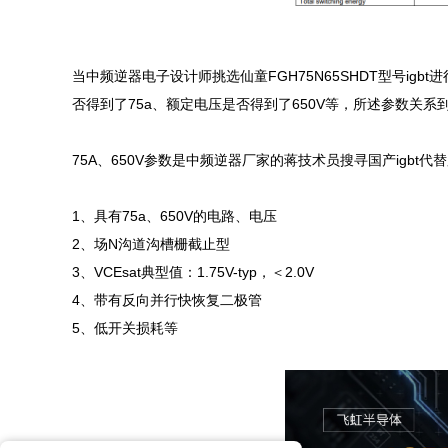
当中频逆器电子设计师挑选仙童FGH75N65SHDT型号ig
否得到了75a、额定电压是否得到了650V等，所述参数关
75A、650V参数是中频逆器厂家的蒋技术员搜寻国产igbt代
1、具有75a、650V的电路、电压

2、场N沟道沟槽栅截止型

3、VCEsat典型值：1.75V-typ，＜2.0V

4、带有反向并行快恢复二极管

5、低开关损耗等
