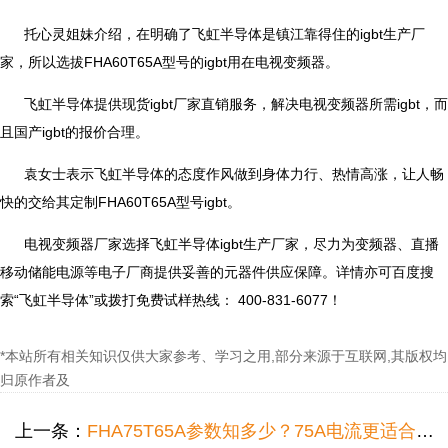
托心灵姐妹介绍，在明确了飞虹半导体是镇江靠得住的igbt生产厂
家，所以选拔FHA60T65A型号的igbt用在电视变频器。
飞虹半导体提供现货igbt厂家直销服务，解决电视变频器所需igbt，而
且国产igbt的报价合理。
袁女士表示飞虹半导体的态度作风做到身体力行、热情高涨，让人畅
快的交给其定制FHA60T65A型号igbt。
电视变频器厂家选择飞虹半导体igbt生产厂家，尽力为变频器、直播
移动储能电源等电子厂商提供妥善的元器件供应保障。详情亦可百度搜
索“飞虹半导体”或拨打免费试样热线： 400-831-6077！
*本站所有相关知识仅供大家参考、学习之用,部分来源于互联网,其版权均
归原作者及
上一条：
FHA75T65A参数知多少？75A电流更适合在按摩器变频器中应用