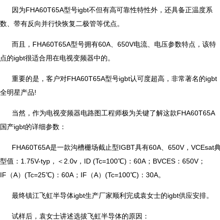
因为FHA60T65A型号igbt不但有高可靠性特性外，还具备正温度系
数、带有反向并行快恢复二极管等优点。
而且，FHA60T65A型号拥有60A、650V电流、电压参数特点，该特
点的igbt很适合用在电视变频器中的。
重要的是，客户对FHA60T65A型号igbt认可度超高，非常著名的igbt
全明星产品!
当然，作为电视变频器电路图工程师极为关键了解这款FHA60T65A
国产igbt的详细参数：
FHA60T65A是一款沟槽栅场截止型IGBT具有60A、650V，VCEsat
型值：1.75V-typ，＜2.0v，ID (Tc=100℃)：60A；BVCES：650V；
IF（A）(Tc=25℃)：60A；IF（A）(Tc=100℃)：30A。
最终镇江飞虹半导体igbt生产厂家顺利完成袁女士的igbt供应安排。
试样后，袁女士讲述选拔飞虹半导体的原因：