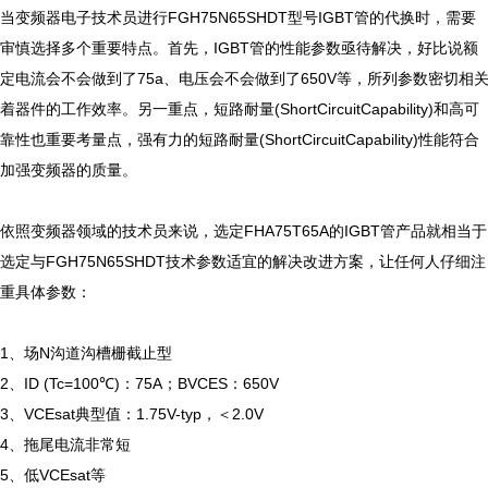
当变频器电子技术员进行FGH75N65SHDT型号IGBT管的代换时，需要
审慎选择多个重要特点。首先，IGBT管的性能参数亟待解决，好比说额
定电流会不会做到了75a、电压会不会做到了650V等，所列参数密切相
着器件的工作效率。另一重点，短路耐量(ShortCircuitCapability)和高可
靠性也重要考量点，强有力的短路耐量(ShortCircuitCapability)性能符合
加强变频器的质量。

依照变频器领域的技术员来说，选定FHA75T65A的IGBT管产品就相当于
选定与FGH75N65SHDT技术参数适宜的解决改进方案，让任何人仔细注
重具体参数：

1、场N沟道沟槽栅截止型

2、ID (Tc=100℃)：75A；BVCES：650V

3、VCEsat典型值：1.75V-typ，＜2.0V

4、拖尾电流非常短

5、低VCEsat等
