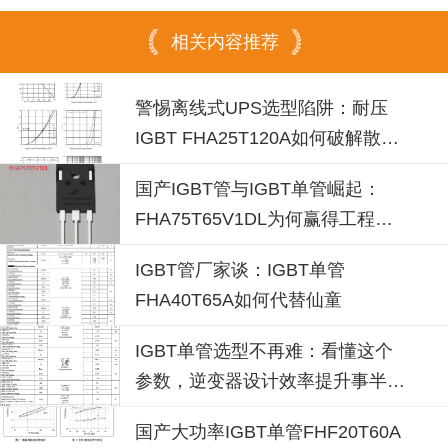
相关内容推荐
警惕离线式UPS选型陷阱：耐压
IGBT FHA25T120A如何破解散热
失效风险？
国产IGBT管与IGBT单管崛起：
FHA75T65V1DL为何赢得工程师
青睐？igbt单管厂家选型参考
IGBT管厂家谈：IGBT单管
FHA40T65A如何代替仙童
IGBT单管选型不再难：看懂这个
参数，逆变器设计效率提升事半功
倍
国产大功率IGBT单管FHF20T60A